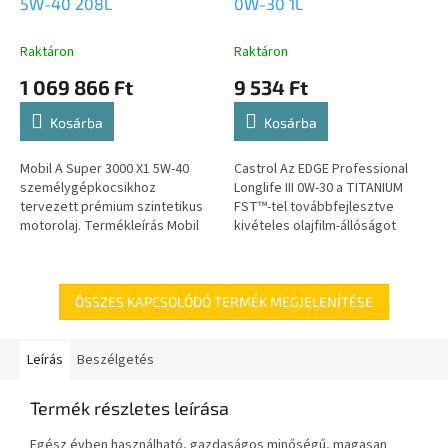
5W-40 208L
0W-30 1L
Raktáron
Raktáron
1 069 866 Ft
9 534 Ft
Kosárba
Kosárba
Mobil A Super 3000 X1 5W-40
Castrol Az EDGE Professional
személygépkocsikhoz
Longlife III 0W-30 a TITANIUM
tervezett prémium szintetikus
FST™-tel továbbfejlesztve
motorolaj. Termékleírás Mobil
kivételes olajfilm-állóságot
Super 3000 sorozatú
biztosít a mai modern, minden
kenőanyagok prémium
eddiginél nagyobb nyomáson
szintetikus motorolajok,...
működő...
ÖSSZES KAPCSOLÓDÓ TERMÉK MEGJELENÍTÉSE
Leírás
Beszélgetés
Termék részletes leírása
Egész évben használható, gazdaságos minőségű, magasan