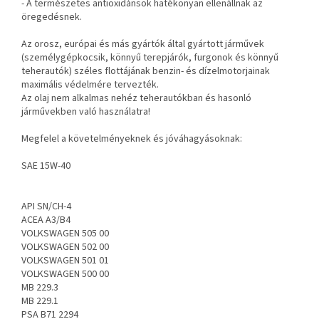
- A természetes antioxidánsok hatékonyan ellenállnak az
öregedésnek.
Az orosz, európai és más gyártók által gyártott járművek
(személygépkocsik, könnyű terepjárók, furgonok és könnyű
teherautók) széles flottájának benzin- és dízelmotorjainak
maximális védelmére tervezték.
Az olaj nem alkalmas nehéz teherautókban és hasonló
járművekben való használatra!
Megfelel a követelményeknek és jóváhagyásoknak:
SAE 15W-40
API SN/CH-4
ACEA A3/B4
VOLKSWAGEN 505 00
VOLKSWAGEN 502 00
VOLKSWAGEN 501 01
VOLKSWAGEN 500 00
MB 229.3
MB 229.1
PSA B71 2294