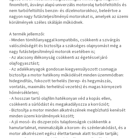
finomított, ásványi alapú univerzális motorolaj turbófeltöltős és
nem turbófeltöltős benzin- és dízelmotorokhoz, beleértve a
nagyon nagy futásteljesítményű motorokat is, amelyek az üzemi
körülmények széles skáláján működnek.
A termék jellemzői:
- Minden tömítőanyaggal kompatibilis, csökkenti a szivárgás
valószínűségét és biztosítja a szükséges olajnyomást még a
nagy futásteljesítményű motorok esetében is;
- Az alacsony illékonyság csökkenti az égetéssel járó
olajfogyasztást;
- Az adalékanyagok gondosan kiegyensúlyozott csomagja
biztosítja a motor hatékony működését minden üzemmódban:
hidegindítás, fokozott terhelés (terep- és hegymászás,
vontatás, maximális terhelésű vezetés) és magas környezeti
hőmérsékleten;
- A hosszan tartó olajfilm hatékonyan véd a kopás ellen,
csökkenti a súrlódást és megakadályozza a korróziót;
- Biztosítja a motor minden alkatrészének megbízható kenését
minden üzemi körülmények között;
- A jó mosó- és diszperziós tulajdonságok csökkentik a
hamutartalmat, minimalizálják a korom- és szénlerakódást, és a
motor alkatrészeit egész élettartamuk alatt tisztán tartják;