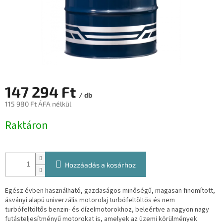
147 294 Ft
/ db
115 980 Ft ÁFA nélkül
Egységár:
Raktáron
Hozzáadás a kosárhoz
Egész évben használható, gazdaságos minőségű, magasan finomított,
ásványi alapú univerzális motorolaj turbófeltöltős és nem
turbófeltöltős benzin- és dízelmotorokhoz, beleértve a nagyon nagy
futásteljesítményű motorokat is, amelyek az üzemi körülmények