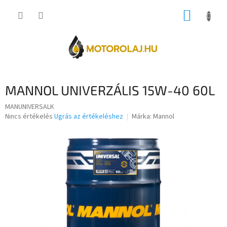
Ugrás
KOSÁR
a
fő
tartalomhoz
MANNOL UNIVERZÁLIS 15W-40 60L
MANUNIVERSALK
A
Nincs értékelés
Ugrás az értékeléshez
Márka:
Mannol
termék
átlagos
értékelése
5-
ből
0,0
csillag.