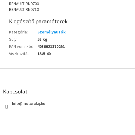
RENAULT RN0700
RENAULT RN0710
Kiegészítő paraméterek
Kategória
:
Személyautók
Súly
:
53 kg
EAN vonalkód
:
4036021170251
Viszkozitás
:
15W-40
L
á
b
l
Kapcsolat
é
Info
@
motorolaj.hu
c