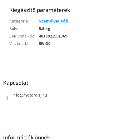
Kiegészítő paraméterek
Kategória
:
Személyautók
Súly
:
5.5 kg
EAN vonalkód
:
4036021501369
Viszkozitás
:
5W-30
L
á
b
l
Kapcsolat
é
Info
@
motorolaj.hu
c
Információk önnek