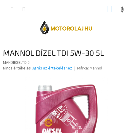
Ugrás
KOSÁR
a
fő
tartalomhoz
MANNOL DÍZEL TDI 5W-30 5L
MANDIESELTDI5
A
Nincs értékelés
Ugrás az értékeléshez
Márka:
Mannol
termék
átlagos
értékelése
5-
ből
0,0
csillag.