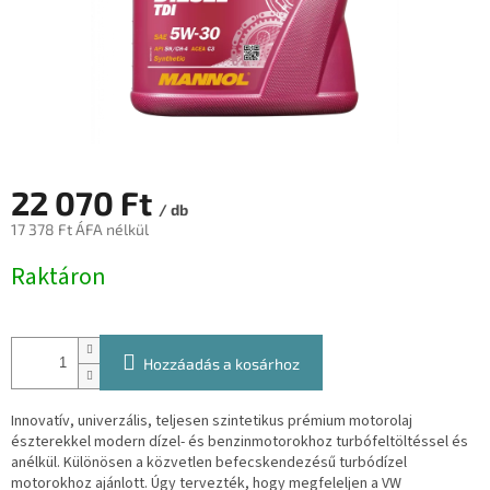
22 070 Ft
/ db
17 378 Ft ÁFA nélkül
Egységár:
Raktáron
Hozzáadás a kosárhoz
Innovatív, univerzális, teljesen szintetikus prémium motorolaj
észterekkel modern dízel- és benzinmotorokhoz turbófeltöltéssel és
anélkül. Különösen a közvetlen befecskendezésű turbódízel
motorokhoz ajánlott. Úgy tervezték, hogy megfeleljen a VW