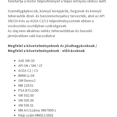
fenntartja a motor teljesítményét a teljes lefolyási időköz alatt.
Személygépkocsik, könnyű terepjárók, furgonok és könnyű
teherautók dízel- és benzinmotorjaihoz tervezték, ahol az API
SN/CH-4 és az ACEA C2/C3 teljesítményszintek ebben a
viszkozitási osztályban szükségesek.
Az olaj nem alkalmas nehéz teherautókban és hasonló
járművekben való használatra!
Megfelel a követelményeknek és jóváhagyásoknak /
Megfelel a követelményeknek - előírásoknak
SAE 5W-30
API SN / SM / CF
ACEA C2 / C3
BMW LL-04
GM Dexos2
MB 229.51
PSA B712290
VW 502.00
VW 505.00
VW 505.01
MN Art.Száma: MN7909-1
Régi szám MN013.0001