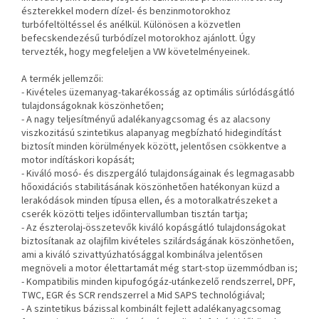
észterekkel modern dízel- és benzinmotorokhoz
turbófeltöltéssel és anélkül. Különösen a közvetlen
befecskendezésű turbódízel motorokhoz ajánlott. Úgy
tervezték, hogy megfeleljen a VW követelményeinek.
A termék jellemzői:
- Kivételes üzemanyag-takarékosság az optimális súrlódásgátló
tulajdonságoknak köszönhetően;
- A nagy teljesítményű adalékanyagcsomag és az alacsony
viszkozitású szintetikus alapanyag megbízható hidegindítást
biztosít minden körülmények között, jelentősen csökkentve a
motor indításkori kopását;
- Kiváló mosó- és diszpergáló tulajdonságainak és legmagasabb
hőoxidációs stabilitásának köszönhetően hatékonyan küzd a
lerakódások minden típusa ellen, és a motoralkatrészeket a
cserék közötti teljes időintervallumban tisztán tartja;
- Az észterolaj-összetevők kiváló kopásgátló tulajdonságokat
biztosítanak az olajfilm kivételes szilárdságának köszönhetően,
ami a kiváló szivattyúzhatósággal kombinálva jelentősen
megnöveli a motor élettartamát még start-stop üzemmódban is;
- Kompatibilis minden kipufogógáz-utánkezelő rendszerrel, DPF,
TWC, EGR és SCR rendszerrel a Mid SAPS technológiával;
- A szintetikus bázissal kombinált fejlett adalékanyagcsomag