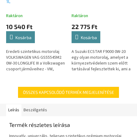
1L
Raktáron
Raktáron
10 540 Ft
22 775 Ft
Kosárba
Kosárba
Eredeti szintetikus motorolaj
A Suzuki ECSTAR F9000 0W-20
VOLKSWAGEN VAG GS55545M2
egy olyan motorolaj, amelyet a
0W-30 LONGLIFE III a Volkswagen
környezetvédelem szem előtt
csoport járműveihez - VW,
tartásával fejlesztettek ki, ami a
Skoda, Seat, Audi megfelel a VW
jövő generációinak joga. A nagy
504,00 és 507,00...
teljesítményű...
ÖSSZES KAPCSOLÓDÓ TERMÉK MEGJELENÍTÉSE
Leírás
Beszélgetés
Termék részletes leírása
Innovatív, univerzális, teljesen szintetikus prémium motorolaj