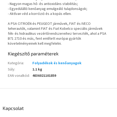
- Nagyon magas hő- és antioxidáns stabilitás;
- Egyedülálló kenőanyag-emulgeáló tulajdonságok;
- Aktívan véd a korrózió és a kopás ellen.
A PSA CITROËN és PEUGEOT járművek, FIAT és IVECO
teherautók, valamint FIAT és Fiat Kobelco speciális járművek
fék- és hidraulikus vezérlőrendszereihez tervezték, ahol a PSA
B71 2710 és más, fent említett európai gyártók
követelményeinek kell megfelelni.
Kiegészítő paraméterek
Kategória
:
Folyadékok és kenőanyagok
Súly
:
1.1 kg
EAN vonalkód
:
4036021101859
L
á
b
l
Kapcsolat
é