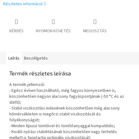
Részletes információ
KÉRDÉS
NYOMON KÖVETÉS
MEGOSZTÁS
Leírás
Beszélgetés
Termék részletes leírása
A termék jellemzői:
- Egész évben használható, még fagyos környezetben is,
köszönhetően nagyon alacsony fagyáspontjának (-50 °C és az
alatti);
- Stabil viszkozitási indexének köszönhetően még alacsony
hőmérsékleten is megőrzi stabil viszkozitását és
folyékonyságát;
- Minden típusú tömlővel és tömítőanyaggal kompatibilis;
- Kiváló nyírási stabilitásának köszönhetően nagy terhelés
mellett is fenntartja optimális viszkozitását;