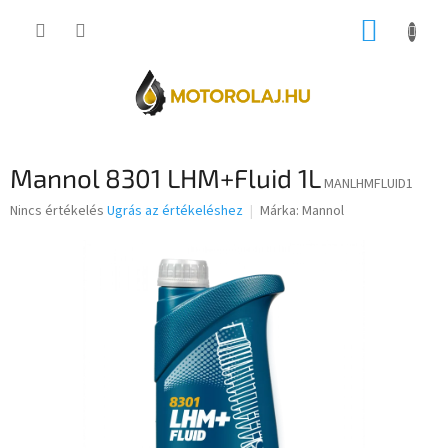
Ugrás
KOSÁR
a
fő
tartalomhoz
Mannol 8301 LHM+Fluid 1L
MANLHMFLUID1
A
Nincs értékelés
Ugrás az értékeléshez
Márka:
Mannol
termék
átlagos
értékelése
5-
ből
0,0
csillag.