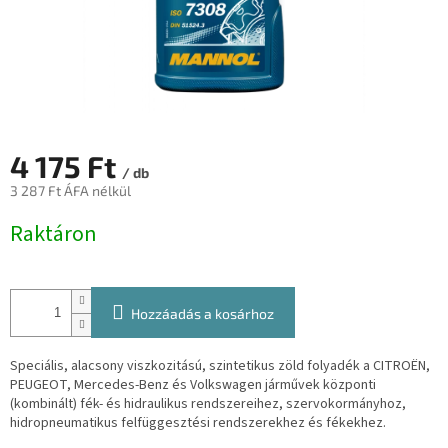
4 175 Ft
/ db
3 287 Ft ÁFA nélkül
Egységár:
Raktáron
Hozzáadás a kosárhoz
Speciális, alacsony viszkozitású, szintetikus zöld folyadék a CITROËN,
PEUGEOT, Mercedes-Benz és Volkswagen járművek központi
(kombinált) fék- és hidraulikus rendszereihez, szervokormányhoz,
hidropneumatikus felfüggesztési rendszerekhez és fékekhez.