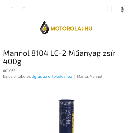
Ugrás
KOSÁR
a
fő
tartalomhoz
Mannol 8104 LC-2 Műanyag zsír
400g
801063
A
Nincs értékelés
Ugrás az értékeléshez
Márka:
Mannol
termék
átlagos
értékelése
5-
ből
0,0
csillag.