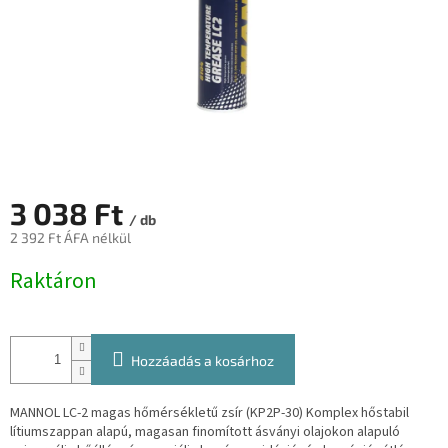
3 038 Ft
/ db
2 392 Ft ÁFA nélkül
Egységár:
Raktáron
Hozzáadás a kosárhoz
MANNOL LC-2 magas hőmérsékletű zsír (KP2P-30) Komplex hőstabil
lítiumszappan alapú, magasan finomított ásványi olajokon alapuló