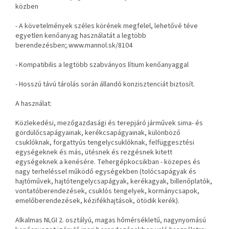
közben
- A követelmények széles körének megfelel, lehetővé téve
egyetlen kenőanyag használatát a legtöbb
berendezésben;.
www.mannol.sk/8104
- Kompatibilis a legtöbb szabványos lítium kenőanyaggal
- Hosszú távú tárolás során állandó konzisztenciát biztosít.
A használat:
Közlekedési, mezőgazdasági és terepjáró járművek sima- és
gördülőcsapágyainak, kerékcsapágyainak, különböző
csuklóknak, forgattyús tengelycsuklóknak, felfüggesztési
egységeknek és más, ütésnek és rezgésnek kitett
egységeknek a kenésére. Tehergépkocsikban - közepes és
nagy terheléssel működő egységekben (tolócsapágyak és
hajtóművek, hajtótengelycsapágyak, kerékagyak, billenőplatók,
vontatóberendezések, csuklós tengelyek, kormánycsapok,
emelőberendezések, kézifékhajtások, ötödik kerék).
Alkalmas NLGI 2. osztályú, magas hőmérsékletű, nagynyomású