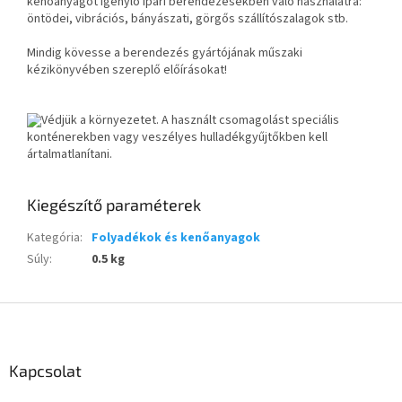
kenőanyagot igénylő ipari berendezésekben való használatra:
öntödei, vibrációs, bányászati, görgős szállítószalagok stb.
Mindig kövesse a berendezés gyártójának műszaki
kézikönyvében szereplő előírásokat!
Védjük a környezetet. A használt csomagolást speciális
konténerekben vagy veszélyes hulladékgyűjtőkben kell
ártalmatlanítani.
Kiegészítő paraméterek
Kategória
:
Folyadékok és kenőanyagok
Súly
:
0.5 kg
L
á
b
l
Kapcsolat
é