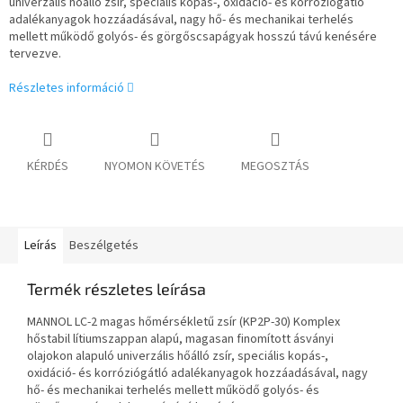
univerzális hőálló zsír, speciális kopás-, oxidáció- és korróziógátló
adalékanyagok hozzáadásával, nagy hő- és mechanikai terhelés
mellett működő golyós- és görgőscsapágyak hosszú távú kenésére
tervezve.
Részletes információ
KÉRDÉS
NYOMON KÖVETÉS
MEGOSZTÁS
Leírás
Beszélgetés
Termék részletes leírása
MANNOL LC-2 magas hőmérsékletű zsír (KP2P-30) Komplex
hőstabil lítiumszappan alapú, magasan finomított ásványi
olajokon alapuló univerzális hőálló zsír, speciális kopás-,
oxidáció- és korróziógátló adalékanyagok hozzáadásával, nagy
hő- és mechanikai terhelés mellett működő golyós- és