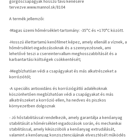
görgőscsapágyak hosszú távú kenésére
tervezve.
www.mannol.sk/8104
A termék jellemzői:
-Magas üzemi hőmérséklet-tartomány: -35°C és +170°C között.
-Hosszú élettartamú kenőfilmet képez, amely ellenáll a víznek, a
hőmérséklet-ingadozásoknak és a szennyezésnek, ami
lehetővé teszi a csereintervallum meghosszabbítását és a
karbantartási költségek csökkentését;
-Megbízhatóan védi a csapágyakat és más alkatrészeket a
korróziótól;
-A speciális antioxidáns és korróziógátló adalékoknak
köszönhetően megbízhatóan védi a csapágyakat és más
alkatrészeket a korrózió ellen, ha nedves és piszkos
környezetben dolgoznak
- Jó hőstabilitással rendelkezik, amely garantálja a kenőanyag
stabilitását a hőmérséklet-ingadozások során, és mechanikai
stabilitással, amely kiküszöböli a kenőanyag extrudálását,
valamint a kenőanyag konzisztenciájának elvesztését működés