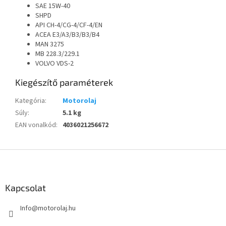
SAE 15W-40
SHPD
API CH-4/CG-4/CF-4/EN
ACEA E3/A3/B3/B3/B4
MAN 3275
MB 228.3/229.1
VOLVO VDS-2
Kiegészítő paraméterek
Kategória
:
Motorolaj
Súly
:
5.1 kg
EAN vonalkód
:
4036021256672
L
á
b
l
Kapcsolat
é
Info
@
motorolaj.hu
c