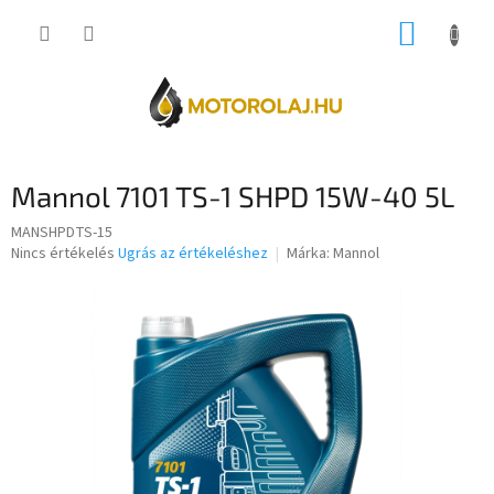
Ugrás
KOSÁR
a
fő
tartalomhoz
Mannol 7101 TS-1 SHPD 15W-40 5L
MANSHPDTS-15
A
Nincs értékelés
Ugrás az értékeléshez
Márka:
Mannol
termék
átlagos
értékelése
5-
ből
0,0
csillag.