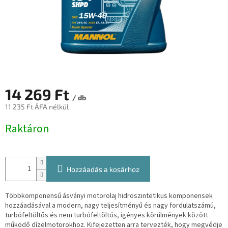
14 269 Ft
/ db
11 235 Ft ÁFA nélkül
Egységár:
Raktáron
Hozzáadás a kosárhoz
Többkomponensű ásványi motorolaj hidroszintetikus komponensek
hozzáadásával a modern, nagy teljesítményű és nagy fordulatszámú,
turbófeltöltős és nem turbófeltöltős, igényes körülmények között
működő dízelmotorokhoz.
Kifejezetten arra tervezték, hogy megvédje