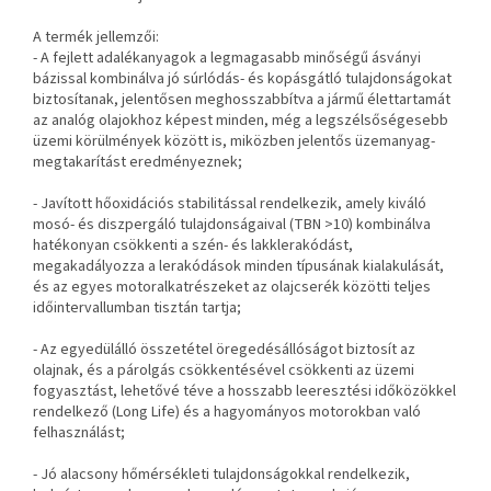
A termék jellemzői:
- A fejlett adalékanyagok a legmagasabb minőségű ásványi
bázissal kombinálva jó súrlódás- és kopásgátló tulajdonságokat
biztosítanak, jelentősen meghosszabbítva a jármű élettartamát
az analóg olajokhoz képest minden, még a legszélsőségesebb
üzemi körülmények között is, miközben jelentős üzemanyag-
megtakarítást eredményeznek;
- Javított hőoxidációs stabilitással rendelkezik, amely kiváló
mosó- és diszpergáló tulajdonságaival (TBN >10) kombinálva
hatékonyan csökkenti a szén- és lakklerakódást,
megakadályozza a lerakódások minden típusának kialakulását,
és az egyes motoralkatrészeket az olajcserék közötti teljes
időintervallumban tisztán tartja;
- Az egyedülálló összetétel öregedésállóságot biztosít az
olajnak, és a párolgás csökkentésével csökkenti az üzemi
fogyasztást, lehetővé téve a hosszabb leeresztési időközökkel
rendelkező (Long Life) és a hagyományos motorokban való
felhasználást;
- Jó alacsony hőmérsékleti tulajdonságokkal rendelkezik,