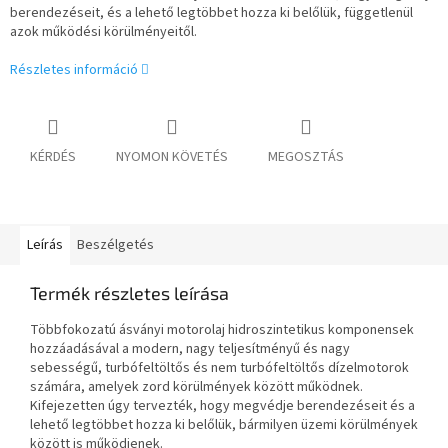
berendezéseit, és a lehető legtöbbet hozza ki belőlük, függetlenül
azok működési körülményeitől.
Részletes információ
KÉRDÉS
NYOMON KÖVETÉS
MEGOSZTÁS
Leírás
Beszélgetés
Termék részletes leírása
Többfokozatú ásványi motorolaj hidroszintetikus komponensek
hozzáadásával a modern, nagy teljesítményű és nagy
sebességű, turbófeltöltős és nem turbófeltöltős dízelmotorok
számára, amelyek zord körülmények között működnek.
Kifejezetten úgy tervezték, hogy megvédje berendezéseit és a
lehető legtöbbet hozza ki belőlük, bármilyen üzemi körülmények
között is működjenek.