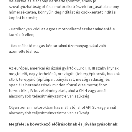
beleértve az alacsony dermedéspontot, amely jó
szivattyúzhatóságot és a motoralkatrészek forgását alacsony
hőmérsékleten, könnyű hidegindítást és csökkentett indítási
kopást biztosít;
- Hatékonyan védi az egyes motoralkatrészeket mindenféle
korrózió ellen;
- Használható magas kéntartalmú üzemanyagokkal való
üzemeltetéshez.
Az európai, amerikai és ázsiai gyártók Euro I, II, III szabványnak
megfelelő, nagy terhelésű, országúti (tehergépkocsik, buszok
stb.), terepjáró (építőipar, bányászat, mezőgazdaság) és
speciális berendezések minden típusú dízelmotorjához
tervezték. , IV követelményeket, ahol a CH-4 vagy annál
alacsonyabb teljesítményszintre van szükség.
Olyan benzinmotorokban használható, ahol API SL vagy annál
alacsonyabb teljesítményszintre van szükség.
Megfelel a következő előírásoknak és jóváhagyásoknak: