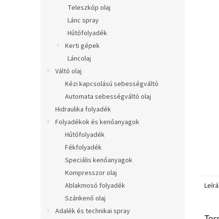
l
Teleszkóp olaj
Lánc spray
Hűtőfolyadék
Kerti gépek
Láncolaj
Váltó olaj
Kézi kapcsolású sebességváltó
Automata sebességváltó olaj
Hidraulika folyadék
Folyadékok és kenőanyagok
Hűtőfolyadék
Fékfolyadék
Speciális kenőanyagok
Kompresszor olaj
Leírá
Ablakmosó folyadék
Szánkenő olaj
Adalék és technikai spray
Ter