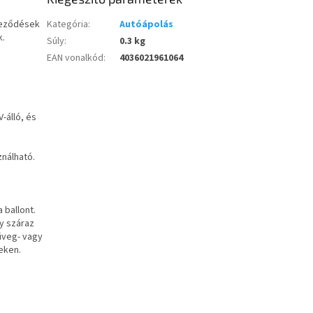
nyeződések
Kategória
:
Autóápolás
k.
Súly
:
0.3 kg
EAN vonalkód
:
4036021961064
-álló, és
ználható.
a ballont.
gy száraz
 üveg- vagy
eken.