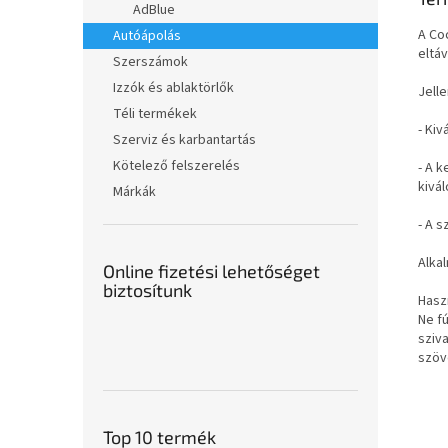
AdBlue
A Co
Autóápolás
eltá
Szerszámok
Izzók és ablaktörlők
Jell
Téli termékek
- Kiv
Szerviz és karbantartás
Kötelező felszerelés
- A 
kivál
Márkák
- A 
Alka
Online fizetési lehetőséget
biztosítunk
Haszn
Ne fú
sziva
szöv
Top 10 termék