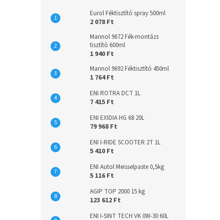
Eurol Féktisztító spray 500ml
2 078 Ft
Mannol 9672 Fék-montázs
tisztító 600ml
1 940 Ft
Mannol 9692 Féktisztító 450ml
1 764 Ft
ENI ROTRA DCT 1L
7 415 Ft
ENI EXIDIA HG 68 20L
79 968 Ft
ENI I-RIDE SCOOTER 2T 1L
5 410 Ft
ENI Autol Meisselpaste 0,5kg
5 116 Ft
AGIP TOP 2000 15 kg
123 612 Ft
ENI I-SINT TECH VK 0W-30 60L