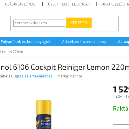
A VÁSÁRLÁS LÉPÉSEI
ÜZLETI FELTÉTELEK (ÁSZF)
ADATKEZELÉSI 
KERESÉS
Folyadékok és kenőanyagok
Adalék és technikai spray
Autóá
r Lemon 220ml
nol 6106 Cockpit Reiniger Lemon 220
rtékelés
Ugrás az értékeléshez
Márka:
Mannol
1 52
ése
1 204 Ft
Egységár
Raktá