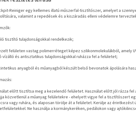
ckpit-Reiniger egy kellemes illatú műszerfal-tisztítószer, amelyet a szen
volítására, valamint a repedések és a kiszáradás elleni védelemre tervezte
emzők:
áló tisztító tulajdonságokkal rendelkezik;
kezelt felületen vastag polimerréteget képez szilikonmolekulákból, amely UV
ó vízálló és antisztatikus tulajdonságokkal ruházza fel a felületet;
szintetikus anyagból és műanyagból készült belső bevonatok ápolására has
lmazás:
álat előtt tisztítsa meg a kezelendő felületet.
Használat előtt jól rázza fel 
jja közvetlenül a műanyag felületekre - ehelyett vigye fel a tisztítószert e
csra vagy ruhára, és alaposan törölje át a felületet.
Kerülje az érintkezést
etfelületekkel.
Ne használja a kormánykeréken, pedálokon vagy ajtókilincs