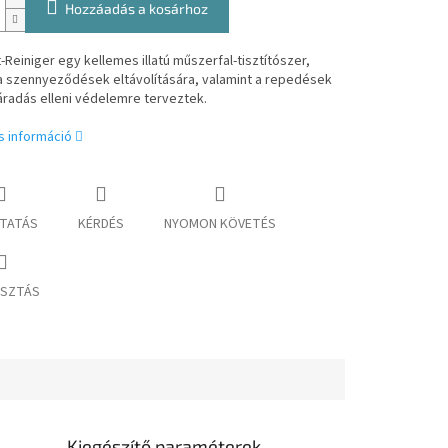
Hozzáadás a kosárhoz
-Reiniger egy kellemes illatú műszerfal-tisztítószer,
a szennyeződések eltávolítására, valamint a repedések
áradás elleni védelemre terveztek.
s információ
TATÁS
KÉRDÉS
NYOMON KÖVETÉS
SZTÁS
Kiegészítő paraméterek