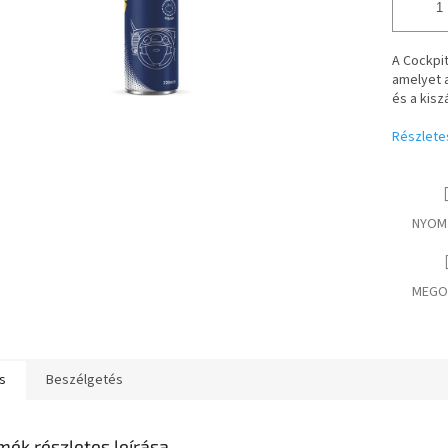
A Cockpit
amelyet 
és a kisz
Részlete
NYOM
MEGO
s
Beszélgetés
mék részletes leírása