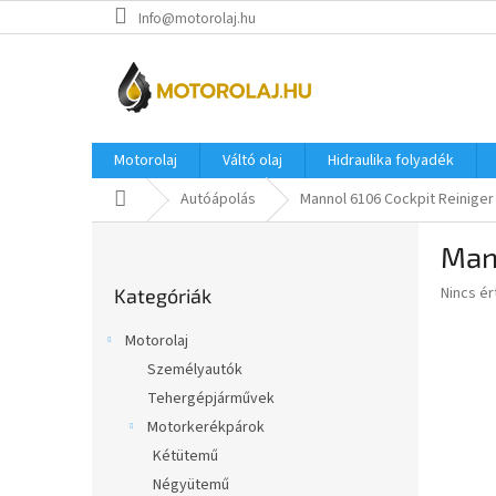
Ugrás
Info@motorolaj.hu
a
fő
tartalomhoz
Motorolaj
Váltó olaj
Hidraulika folyadék
Kezdőlap
Autóápolás
Mannol 6106 Cockpit Reinige
O
Man
l
Kategóriák
d
A
Nincs é
Kategóriák
átugrása
a
termék
l
átlagos
Motorolaj
s
értékel
Személyautók
5-
ó
ből
Tehergépjárművek
p
0,0
a
Motorkerékpárok
csillag.
n
Kétütemű
e
Négyütemű