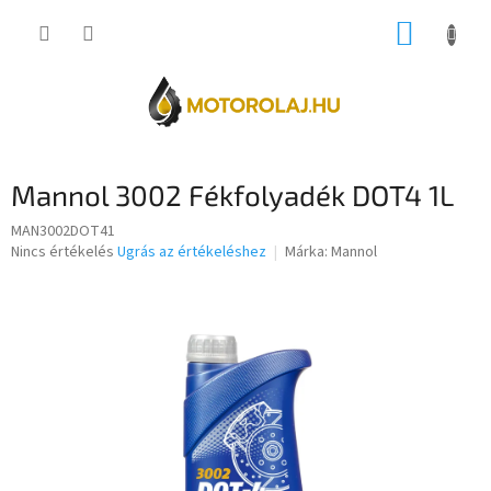
Ugrás
KOSÁR
a
fő
tartalomhoz
Mannol 3002 Fékfolyadék DOT4 1L
MAN3002DOT41
A
Nincs értékelés
Ugrás az értékeléshez
Márka:
Mannol
termék
átlagos
értékelése
5-
ből
0,0
csillag.