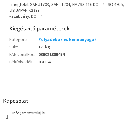
- megfelel: SAE J1703, SAE J1704, FMVSS 116 DOT-4, ISO 4925,
JIS JAPAN K2233
- szabvány: DOT 4
Kiegészítő paraméterek
Kategória
:
Folyadékok és kenőanyagok
Súly
:
1.1 kg
EAN vonalkód
:
036021889474
Fékfolyadék
:
DOT 4
L
á
b
l
Kapcsolat
é
Info
@
motorolaj.hu
c