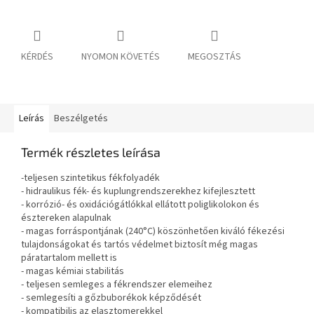
KÉRDÉS
NYOMON KÖVETÉS
MEGOSZTÁS
Leírás
Beszélgetés
Termék részletes leírása
-teljesen szintetikus fékfolyadék
- hidraulikus fék- és kuplungrendszerekhez kifejlesztett
- korrózió- és oxidációgátlókkal ellátott poliglikolokon és
észtereken alapulnak
- magas forráspontjának (240°C) köszönhetően kiváló fékezési
tulajdonságokat és tartós védelmet biztosít még magas
páratartalom mellett is
- magas kémiai stabilitás
- teljesen semleges a fékrendszer elemeihez
- semlegesíti a gőzbuborékok képződését
- kompatibilis az elasztomerekkel