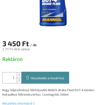
3 450 Ft
/ db
2 717 Ft ÁFA nélkül
Egységár:
Raktáron
Hozzáadás a kosárhoz
Nagy teljesítményű fékfolyadék MANOL Brake Fluid DOT-4 minden
hidraulikus fékrendszerhez. Csomagolás 500ml.
Részletes információ