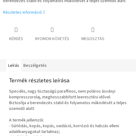
berendezés stabil és folyamatos működését a teljes üzemidő alatt.
Részletes információ
KÉRDÉS
NYOMON KÖVETÉS
MEGOSZTÁS
Leírás
Beszélgetés
Termék részletes leírása
Speciális, nagy tisztaságú paraffinos, nem poláros ásványi
kompresszorolaj, meghosszabbított leeresztési idővel.
Biztosítja a berendezés stabil és folyamatos működését a teljes
üzemidő alatt.
A termék jellemzői:
- Súrlódás, kopás, kopás, oxidáció, korrózió és habzás elleni
adalékanyagokat tartalmaz;