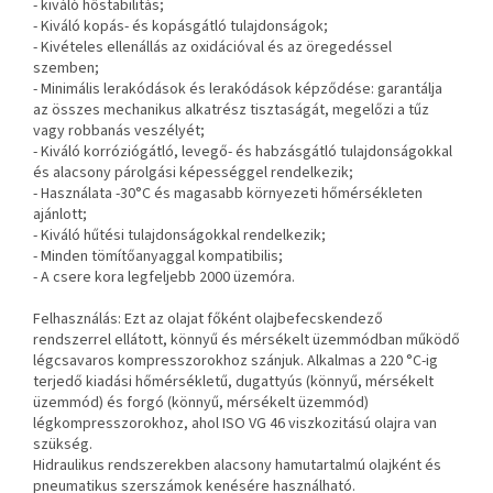
- kiváló hőstabilitás;
- Kiváló kopás- és kopásgátló tulajdonságok;
- Kivételes ellenállás az oxidációval és az öregedéssel
szemben;
- Minimális lerakódások és lerakódások képződése: garantálja
az összes mechanikus alkatrész tisztaságát, megelőzi a tűz
vagy robbanás veszélyét;
- Kiváló korróziógátló, levegő- és habzásgátló tulajdonságokkal
és alacsony párolgási képességgel rendelkezik;
- Használata -30°C és magasabb környezeti hőmérsékleten
ajánlott;
- Kiváló hűtési tulajdonságokkal rendelkezik;
- Minden tömítőanyaggal kompatibilis;
- A csere kora legfeljebb 2000 üzemóra.
Felhasználás: Ezt az olajat főként olajbefecskendező
rendszerrel ellátott, könnyű és mérsékelt üzemmódban működő
légcsavaros kompresszorokhoz szánjuk.
Alkalmas a 220 °C-ig
terjedő kiadási hőmérsékletű, dugattyús (könnyű, mérsékelt
üzemmód) és forgó (könnyű, mérsékelt üzemmód)
légkompresszorokhoz, ahol ISO VG 46 viszkozitású olajra van
szükség.
Hidraulikus rendszerekben alacsony hamutartalmú olajként és
pneumatikus szerszámok kenésére használható.