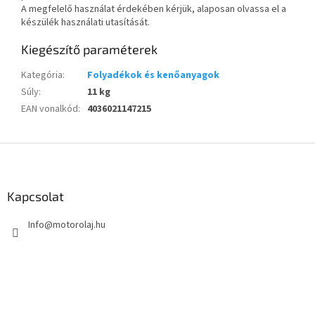
A megfelelő használat érdekében kérjük, alaposan olvassa el a
készülék használati utasítását.
Kiegészítő paraméterek
Kategória
:
Folyadékok és kenőanyagok
Súly
:
11 kg
EAN vonalkód
:
4036021147215
L
á
b
l
Kapcsolat
é
Info
@
motorolaj.hu
c