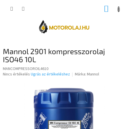
Ugrás
KOSÁR
a
fő
tartalomhoz
Mannol 2901 kompresszorolaj
ISO46 10L
MANCOMPRESSOROIL4610
A
Nincs értékelés
Ugrás az értékeléshez
Márka:
Mannol
termék
átlagos
értékelése
5-
ből
0,0
csillag.