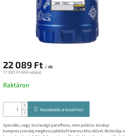
22 089 Ft
/ db
17 393 Ft ÁFA nélkül
Egységár:
Raktáron
Hozzáadás a kosárhoz
Speciális, nagy tisztaságú paraffinos, nem poláros ásványi
kompresszorolaj meghosszabbított leeresztési idővel.
Biztosítja a