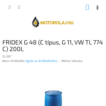
Ugrás
KOSÁR
a
fő
tartalomhoz
FRIDEX G 48 (C típus, G 11, VW TL 774
C) 200L
31.007
A
Nincs értékelés
Ugrás az értékeléshez
Márka:
Velvana
termék
átlagos
értékelése
5-
ből
0,0
csillag.