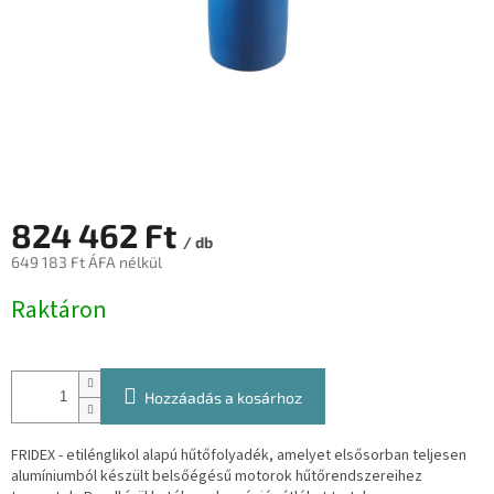
824 462 Ft
/ db
649 183 Ft ÁFA nélkül
Egységár:
Raktáron
Hozzáadás a kosárhoz
FRIDEX - etilénglikol alapú hűtőfolyadék, amelyet elsősorban teljesen
alumíniumból készült belsőégésű motorok hűtőrendszereihez