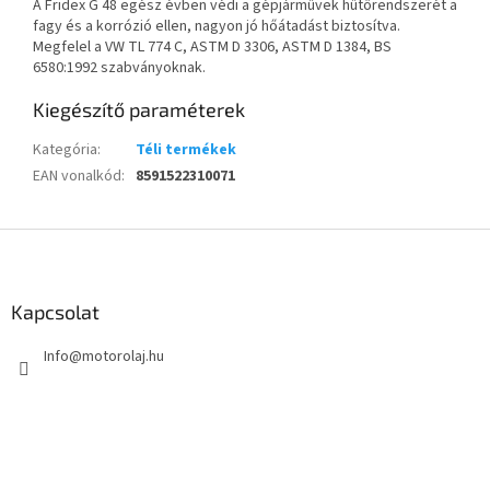
A Fridex G 48 egész évben védi a gépjárművek hűtőrendszerét a
fagy és a korrózió ellen, nagyon jó hőátadást biztosítva.
Megfelel a VW TL 774 C, ASTM D 3306, ASTM D 1384, BS
6580:1992 szabványoknak.
Kiegészítő paraméterek
Kategória
:
Téli termékek
EAN vonalkód
:
8591522310071
L
á
b
l
Kapcsolat
é
Info
@
motorolaj.hu
c