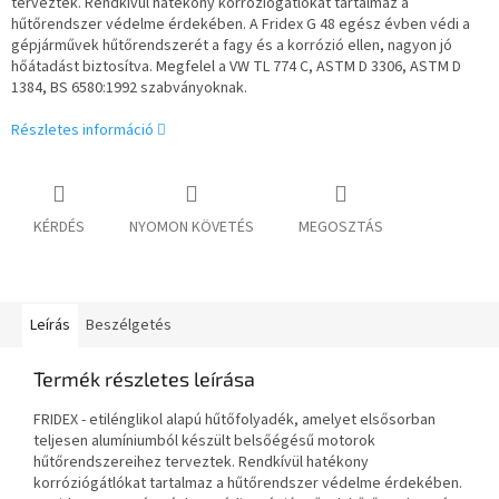
terveztek. Rendkívül hatékony korróziógátlókat tartalmaz a
hűtőrendszer védelme érdekében. A Fridex G 48 egész évben védi a
gépjárművek hűtőrendszerét a fagy és a korrózió ellen, nagyon jó
hőátadást biztosítva. Megfelel a VW TL 774 C, ASTM D 3306, ASTM D
1384, BS 6580:1992 szabványoknak.
Részletes információ
KÉRDÉS
NYOMON KÖVETÉS
MEGOSZTÁS
Leírás
Beszélgetés
Termék részletes leírása
FRIDEX - etilénglikol alapú hűtőfolyadék, amelyet elsősorban
teljesen alumíniumból készült belsőégésű motorok
hűtőrendszereihez terveztek. Rendkívül hatékony
korróziógátlókat tartalmaz a hűtőrendszer védelme érdekében.