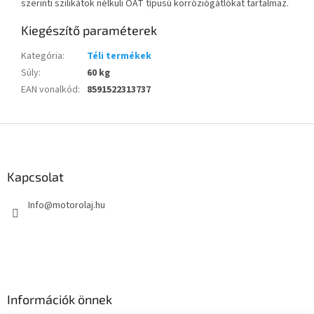
szerinti szilikátok nélküli OAT típusú korróziógátlókat tartalmaz.
Kiegészítő paraméterek
Kategória
:
Téli termékek
Súly
:
60 kg
EAN vonalkód
:
8591522313737
L
á
b
l
Kapcsolat
é
Info
@
motorolaj.hu
c
Információk önnek