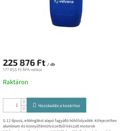
225 876 Ft
/ db
177 855 Ft ÁFA nélkül
Egységár:
Raktáron
Hozzáadás a kosárhoz
G 12 típusú, etilénglikol alapú fagyálló hűtőfolyadék. Kifejezetten
alumínium és könnyűfémötvözetből készült motorok