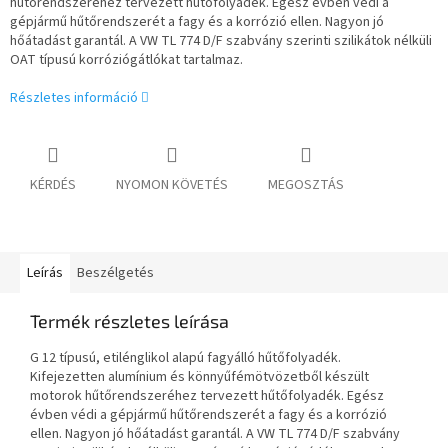
hűtőrendszeréhez tervezett hűtőfolyadék. Egész évben védi a
gépjármű hűtőrendszerét a fagy és a korrózió ellen. Nagyon jó
hőátadást garantál. A VW TL 774 D/F szabvány szerinti szilikátok nélküli
OAT típusú korróziógátlókat tartalmaz.
Részletes információ
KÉRDÉS
NYOMON KÖVETÉS
MEGOSZTÁS
Leírás
Beszélgetés
Termék részletes leírása
G 12 típusú, etilénglikol alapú fagyálló hűtőfolyadék.
Kifejezetten alumínium és könnyűfémötvözetből készült
motorok hűtőrendszeréhez tervezett hűtőfolyadék. Egész
évben védi a gépjármű hűtőrendszerét a fagy és a korrózió
ellen. Nagyon jó hőátadást garantál. A VW TL 774 D/F szabvány