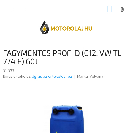
Ugrás
KOSÁR
a
fő
tartalomhoz
FAGYMENTES PROFI D (G12, VW TL
774 F) 60L
31.373
A
Nincs értékelés
Ugrás az értékeléshez
Márka:
Velvana
termék
átlagos
értékelése
5-
ből
0,0
csillag.