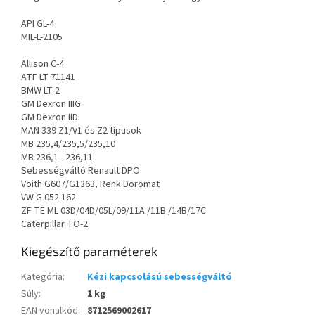
API GL-4
MIL-L-2105
Allison C-4
ATF LT 71141
BMW LT-2
GM Dexron IIIG
GM Dexron IID
MAN 339 Z1/V1 és Z2 típusok
MB 235,4/235,5/235,10
MB 236,1 - 236,11
Sebességváltó Renault DPO
Voith G607/G1363, Renk Doromat
VW G 052 162
ZF TE ML 03D/04D/05L/09/11A /11B /14B/17C
Caterpillar TO-2
Kiegészítő paraméterek
Kategória
:
Kézi kapcsolású sebességváltó
Súly
:
1 kg
EAN vonalkód
:
8712569002617