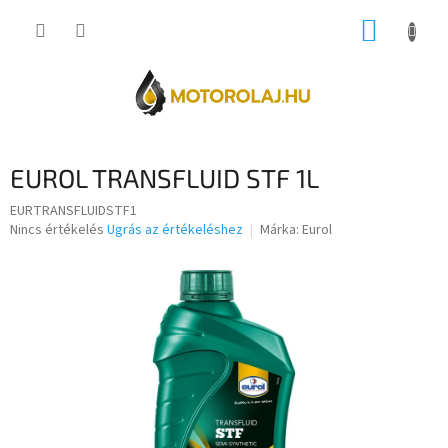
Ugrás
KOSÁR
a
fő
tartalomhoz
EUROL TRANSFLUID STF 1L
EURTRANSFLUIDSTF1
A
Nincs értékelés
Ugrás az értékeléshez
Márka:
Eurol
termék
átlagos
értékelése
5-
ből
0,0
csillag.