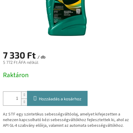
7 330 Ft
/ db
5 772 Ft ÁFA nélkül
Egységár:
Raktáron
Hozzáadás a kosárhoz
Az STF egy szintetikus sebességváltóolaj, amelyet kifejezetten a
nehezen kapcsolható kézi sebességváltókhoz fejlesztettek ki, ahol az
API GL-4 szabvány előírja, valamint az automata sebességváltókhoz.