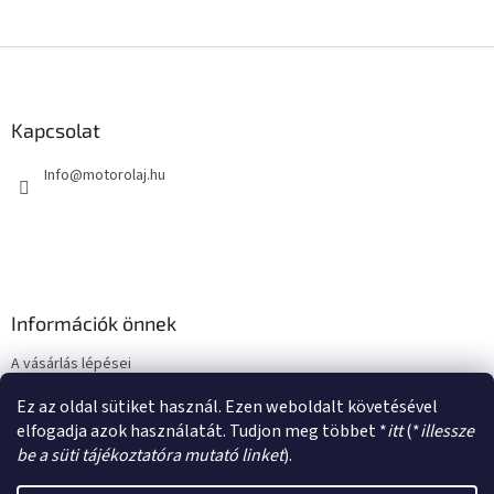
L
á
b
l
Kapcsolat
é
Info
@
motorolaj.hu
c
Információk önnek
A vásárlás lépései
Üzleti feltételek (ÁSZF)
Ez az oldal sütiket használ. Ezen weboldalt követésével
Adatkezelési tájékoztató
elfogadja azok használatát. Tudjon meg többet *
itt
(*
illessze
be a süti tájékoztatóra mutató linket
).