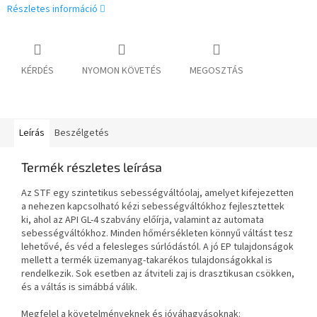
Részletes információ
KÉRDÉS
NYOMON KÖVETÉS
MEGOSZTÁS
Leírás
Beszélgetés
Termék részletes leírása
Az STF egy szintetikus sebességváltóolaj, amelyet kifejezetten
a nehezen kapcsolható kézi sebességváltókhoz fejlesztettek
ki, ahol az API GL-4 szabvány előírja, valamint az automata
sebességváltókhoz. Minden hőmérsékleten könnyű váltást tesz
lehetővé, és véd a felesleges súrlódástól. A jó EP tulajdonságok
mellett a termék üzemanyag-takarékos tulajdonságokkal is
rendelkezik. Sok esetben az átviteli zaj is drasztikusan csökken,
és a váltás is simábbá válik.
Megfelel a követelményeknek és jóváhagyásoknak: