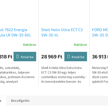
ol 7922 Energia
Shell Helix Ultra ECT C3
FORD MO
ula LR 0W-30 60L
5W-30 4L
5W-30 5
Raktáron
Raktáron
318 Ft
28 969 Ft
36 913 
Kosárba
Kosárba
tív, sokoldalú,
Shell A Helix Ultra Extra Extra
Motorolaj 
atakarékos, teljesen
ECT C3 5W-30 egy teljes
5W-30 első
tikus, prémium észteres
szintetikus motorolaj személy-
dízel sze
laj, amelyet
és kereskedelmi benzin- és
ajánlott Fo
zetten a LAND ROVER és
dízelmotorokhoz, hosszú
kiválasztá
 dízel- és
élettartamú motorolaj a BMW,
figyelembe
motorok számára...
Opel -...
használati..
s
Beszélgetés