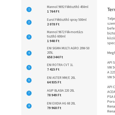
Mannol 9692 Féktisztító 450ml
Ter
1 764 Ft
Telj
Eurol Féktisztító spray 500ml
szem
2 078 Ft
befe
Mannol 9672 Fék-montázs
bizt
tisztító 600ml
közö
1 940 Ft
spec
ENI SIGMA MULTI AGRO 20W-50
205L
Megf
658 344 Ft
API 
ENI ROTRA CVT 1L
VW 5
7 415 Ft
A 22
VW 5
ENI ASTER MM/E 20L
64 935 Ft
API 
AGIP BLASIA 220 20L
ACEA
78 949 Ft
PSA 
Pors
ENI EXIDIA HG 68 20L
Rena
79 968 Ft
Rena