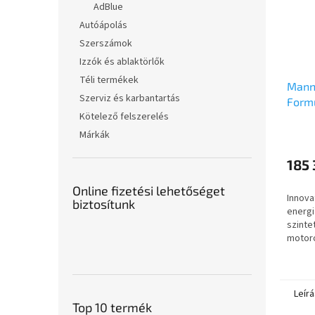
AdBlue
Autóápolás
Szerszámok
Izzók és ablaktörlők
Téli termékek
Mann
Szerviz és karbantartás
Form
Kötelező felszerelés
Márkák
185 
Online fizetési lehetőséget
Innova
biztosítunk
energi
szinte
motoro
kifeje
JAGUAR
benzin
Leírá
Top 10 termék