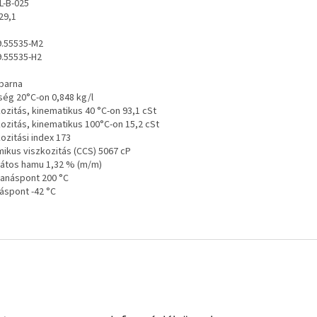
L-B-025
29,1
 9.55535-M2
9.55535-H2
 barna
ség 20°C-on 0,848 kg/l
ozitás, kinematikus 40 °C-on 93,1 cSt
kozitás, kinematikus 100°C-on 15,2 cSt
ozitási index 173
mikus viszkozitás (CCS) 5067 cP
fátos hamu 1,32 % (m/m)
anáspont 200 °C
áspont -42 °C