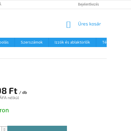
TÁJÉKOZTATÓ
Bejelentkezés
KOSÁR
Üres kosár
polás
Szerszámok
Izzók és ablaktörlők
Téli termékek
98 Ft
/ db
 ÁFA nélkül
:
ron