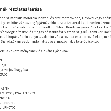
mék részletes leírása
esen szintetikus motorolaj benzin- és dízelmotorokhoz, turbóval vagy anélk
ély- és könnyű haszongépjárművekhez. Katalizátorral és közvetlen üzema
cskendező rendszerrel felszerelt autókhoz. Rendkívül gyors és stabil kenő
osít hidegindításkor, és magas hőstabilitást biztosít szigorú üzemi körülmé
tt. Jó kopásvédelmet nyújt, valamint véd a rozsda és a korrózió ellen, mik
iális adalékanyagok minden alkatrészt megóvnak a lerakódásoktól.
elel a követelményeknek és jóváhagyásoknak:
SN
02,00
9,3 MB jóváhagyása
05,00
CF
 A3/B4
B71 2296 / PSA B71 2293
che A40
ult RN0710
ult RN0700