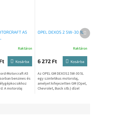
Következő
TORCRAFT A5
OPEL DEXOS 2 5W-30 1L
termék
L
Raktáron
Raktáron
Ft
6 272 Ft
Kosárba
Kosárba
Ford-Motorcraft A5
Az OPEL GM DEXOS2 5W-30 5L
sorban benzines és
egy szintetikus motorolaj,
mélygépkocsikhoz
amelyet kifejezetten GM (Opel,
rd. A motorolaj
Chevrolet, Buick stb.) dízel
sakor vegye
vagy benzines személy- és
 a gépkocsi
könnyű
.
haszongépjárművekhez...