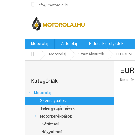
Ugrás
Info@motorolaj.hu
a
fő
tartalomhoz
Motorolaj
Váltó olaj
Hidraulika folyadék
Kezdőlap
Motorolaj
Személyautók
EUROL SUP
O
EUR
l
Kategóriák
d
A
Nincs é
Kategóriák
átugrása
a
termék
l
átlagos
Motorolaj
s
értékel
Személyautók
5-
ó
ből
Tehergépjárművek
p
0,0
a
Motorkerékpárok
csillag.
n
Kétütemű
e
Négyütemű