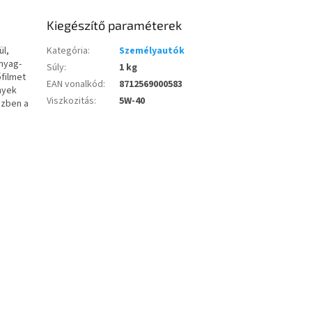
Kiegészítő paraméterek
ül,
Kategória
:
Személyautók
nyag-
Súly
:
1 kg
filmet
EAN vonalkód
:
8712569000583
nyek
Viszkozitás
:
5W-40
özben a