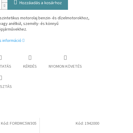
Hozzáadás a kosárhoz
szintetikus motorolaj benzin- és dízelmotorokhoz,
vagy anélkül, személy- és könnyű
pjárművekhez.
s információ
TATÁS
KÉRDÉS
NYOMON KÖVETÉS
SZTÁS
Kód:
FORDMC5W305
Kód:
1942000