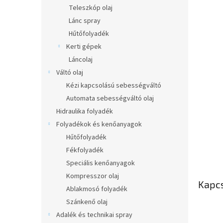
l
Teleszkóp olaj
Lánc spray
Hűtőfolyadék
Kerti gépek
Láncolaj
Váltó olaj
Kézi kapcsolású sebességváltó
Automata sebességváltó olaj
Hidraulika folyadék
Folyadékok és kenőanyagok
Hűtőfolyadék
Fékfolyadék
Speciális kenőanyagok
Kompresszor olaj
Kapc
Ablakmosó folyadék
Szánkenő olaj
Adalék és technikai spray