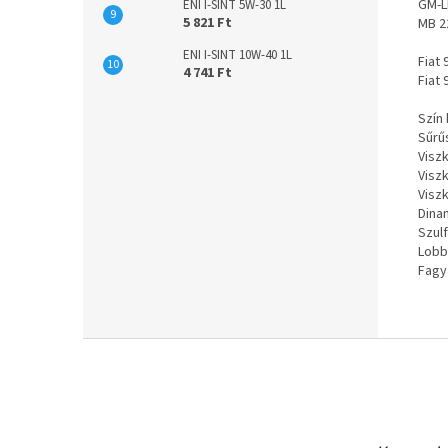
GM-L
ENI I-SINT 5W-30 1L
5 821 Ft
MB 2
ENI I-SINT 10W-40 1L
Fiat
4 741 Ft
Fiat 
Szín
Sűrű
Viszk
Visz
Viszk
Dina
Szul
Lobb
Fagy
L
á
b
l
é