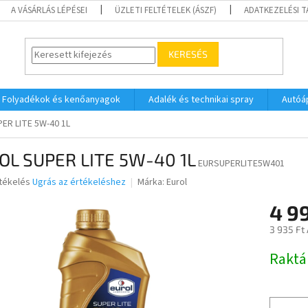
A VÁSÁRLÁS LÉPÉSEI
ÜZLETI FELTÉTELEK (ÁSZF)
ADATKEZELÉSI 
KERESÉS
Folyadékok és kenőanyagok
Adalék és technikai spray
Autóá
ER LITE 5W-40 1L
OL SUPER LITE 5W-40 1L
EURSUPERLITE5W401
rtékelés
Ugrás az értékeléshez
Márka:
Eurol
4 9
ése
3 935 Ft
Egységár
Raktá