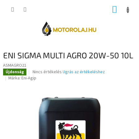
Ugrás
KOSÁR
a
fő
tartalomhoz
ENI SIGMA MULTI AGRO 20W-50 10L
ASMAGRO21
A
Nincs értékelés
Ugrás az értékeléshez
Újdonság
termék
Márka:
Eni-Agip
átlagos
értékelése
5-
ből
0,0
csillag.