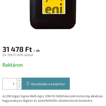
31 478 Ft
/ db
24 786 Ft ÁFA nélkül
Egységár:
Raktáron
Hozzáadás a kosárhoz
Az ENI (Agip) Sigma Multi Agro 20W-50 többfokozatú motorolaj alkalmas
hagyományos légköri és turbófeltöltős dízelmotorok kenésére.