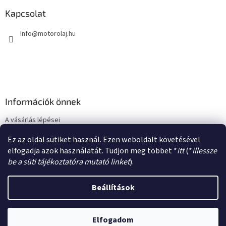
b
l
Kapcsolat
é
Info
@
motorolaj.hu
c
Információk önnek
A vásárlás lépései
Üzleti feltételek (ÁSZF)
Ez az oldal sütiket használ. Ezen weboldalt követésével
Adatkezelési tájékoztató
elfogadja azok használatát. Tudjon meg többet *
itt
(*
illessze
be a süti tájékoztatóra mutató linket
).
Beállítások
Shoptet készítette
Elfogadom
Copyright 2026
motorolaj.hu
. Minden jog fenntartva.