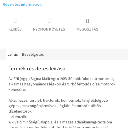
Részletes információ
KÉRDÉS
NYOMON KÖVETÉS
MEGOSZTÁS
Leírás
Beszélgetés
Termék részletes leírása
Az ENI (Agip) Sigma Multi Agro 20W-50 többfokozatú motorolaj
alkalmas hagyományos légköri és turbófeltöltős dízelmotorok
kenésére.
Alkalmazási terület: traktorok, kombájnok, talajfeldolgozó
gépek, haszongépjárművek, légköri és turbófeltöltős
dízelmotorok.
Jellemzők:
A kiváló minőségű alapolaj és a magas adalékanyag-tartalom
garantálja a motor fokozott tisztaságát és a motor hosszú