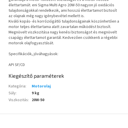
élettartamát. eni Sigma Multi Agro 20W-50 nagyon jó oxidációs
tulajdonságokkal rendelkezik, ami hosszú élettartamot biztosít
az olajnak még nagy igénybevétel mellett is.
Kiváló kopás- és korróziógátló tulajdonságainak köszönhetően a
motor teljes élettartama alatt zavartalan működést biztosít.
Megnövelt viszkozitása nagy kenési biztonságot és megnövelt
csapágy élettartamot garantál. Kedvezően csökkenti a régebbi
motorok olajfogyasztását.
Specifikációk, jóváhagyások:
API SF/CD
Kiegészítő paraméterek
Kategória
:
Motorolaj
Súly
:
9 kg
Viszkozitás
:
20W-50
L
á