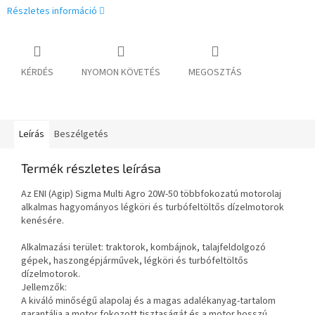
Részletes információ
KÉRDÉS
NYOMON KÖVETÉS
MEGOSZTÁS
Leírás
Beszélgetés
Termék részletes leírása
Az ENI (Agip) Sigma Multi Agro 20W-50 többfokozatú motorolaj
alkalmas hagyományos légköri és turbófeltöltős dízelmotorok
kenésére.
Alkalmazási terület: traktorok, kombájnok, talajfeldolgozó
gépek, haszongépjárművek, légköri és turbófeltöltős
dízelmotorok.
Jellemzők:
A kiváló minőségű alapolaj és a magas adalékanyag-tartalom
garantálja a motor fokozott tisztaságát és a motor hosszú