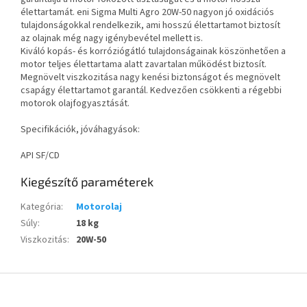
élettartamát. eni Sigma Multi Agro 20W-50 nagyon jó oxidációs
tulajdonságokkal rendelkezik, ami hosszú élettartamot biztosít
az olajnak még nagy igénybevétel mellett is.
Kiváló kopás- és korróziógátló tulajdonságainak köszönhetően a
motor teljes élettartama alatt zavartalan működést biztosít.
Megnövelt viszkozitása nagy kenési biztonságot és megnövelt
csapágy élettartamot garantál. Kedvezően csökkenti a régebbi
motorok olajfogyasztását.
Specifikációk, jóváhagyások:
API SF/CD
Kiegészítő paraméterek
Kategória
:
Motorolaj
Súly
:
18 kg
Viszkozitás
:
20W-50
L
á