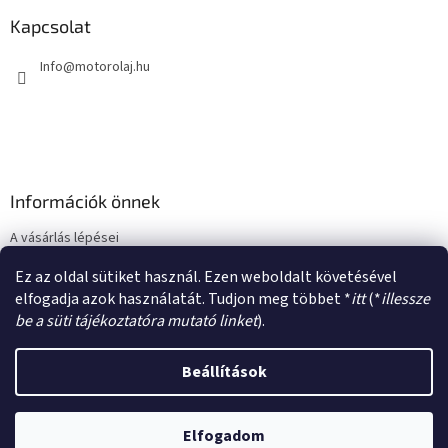
b
l
Kapcsolat
é
Info
@
motorolaj.hu
c
Információk önnek
A vásárlás lépései
Üzleti feltételek (ÁSZF)
Ez az oldal sütiket használ. Ezen weboldalt követésével
Adatkezelési tájékoztató
elfogadja azok használatát. Tudjon meg többet *
itt
(*
illessze
be a süti tájékoztatóra mutató linket
).
Beállítások
Shoptet készítette
Elfogadom
Copyright 2026
motorolaj.hu
. Minden jog fenntartva.