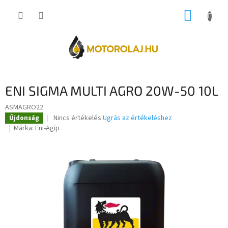
Ugrás
KOSÁR
a
fő
tartalomhoz
ENI SIGMA MULTI AGRO 20W-50 10L
ASMAGRO22
A
Nincs értékelés
Ugrás az értékeléshez
Újdonság
termék
Márka:
Eni-Agip
átlagos
értékelése
5-
ből
0,0
csillag.