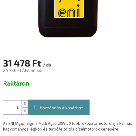
31 478 Ft
/ db
24 786 Ft ÁFA nélkül
Egységár:
Raktáron
Hozzáadás a kosárhoz
Az ENI (Agip) Sigma Multi Agro 20W-50 többfokozatú motorolaj alkalmas
hagyományos légköri és turbófeltöltős dízelmotorok kenésére.