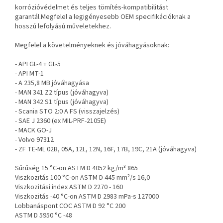
korrózióvédelmet és teljes tömítés-kompatibilitást
garantál.Megfelel a legigényesebb OEM specifikációknak a
hosszú lefolyású műveletekhez.
Megfelel a követelményeknek és jóváhagyásoknak:
- API GL-4 + GL-5
- API MT-1
- A 235,8 MB jóváhagyása
- MAN 341 Z2 típus (jóváhagyva)
- MAN 342 S1 típus (jóváhagyva)
- Scania STO 2:0 A FS (visszajelzés)
- SAE J 2360 (ex MIL-PRF-2105E)
- MACK GO-J
- Volvo 97312
- ZF TE-ML 02B, 05A, 12L, 12N, 16F, 17B, 19C, 21A (jóváhagyva)
Sűrűség 15 °C-on ASTM D 4052 kg/m³ 865
Viszkozitás 100 °C-on ASTM D 445 mm²/s 16,0
Viszkozitási index ASTM D 2270 - 160
Viszkozitás -40 °C-on ASTM D 2983 mPa-s 127000
Lobbanáspont COC ASTM D 92 °C 200
ASTM D 5950 °C -48