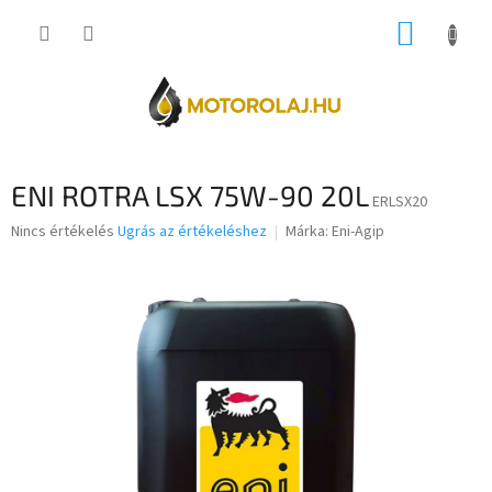
Ugrás
KOSÁR
a
fő
tartalomhoz
ENI ROTRA LSX 75W-90 20L
ERLSX20
A
Nincs értékelés
Ugrás az értékeléshez
Márka:
Eni-Agip
termék
átlagos
értékelése
5-
ből
0,0
csillag.