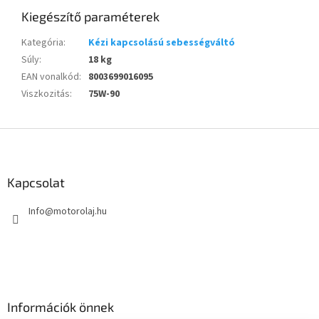
Kiegészítő paraméterek
Kategória
:
Kézi kapcsolású sebességváltó
Súly
:
18 kg
EAN vonalkód
:
8003699016095
Viszkozitás
:
75W-90
L
á
b
l
Kapcsolat
é
Info
@
motorolaj.hu
c
Információk önnek