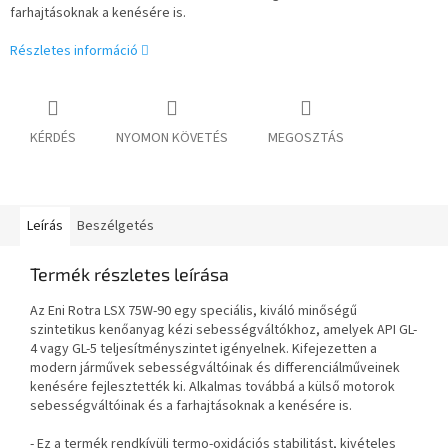
farhajtásoknak a kenésére is.
Részletes információ
KÉRDÉS
NYOMON KÖVETÉS
MEGOSZTÁS
Leírás
Beszélgetés
Termék részletes leírása
Az Eni Rotra LSX 75W-90 egy speciális, kiváló minőségű
szintetikus kenőanyag kézi sebességváltókhoz, amelyek API GL-
4 vagy GL-5 teljesítményszintet igényelnek. Kifejezetten a
modern járművek sebességváltóinak és differenciálműveinek
kenésére fejlesztették ki. Alkalmas továbbá a külső motorok
sebességváltóinak és a farhajtásoknak a kenésére is.
- Ez a termék rendkívüli termo-oxidációs stabilitást, kivételes