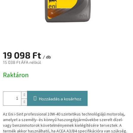
19 098 Ft
/ db
15 038 Ft ÁFA nélkül
Egységár:
Raktáron
Hozzáadás a kosárhoz
Az Eni i-Sint professional 10W-40 szintetikus technológiájú motorolaj,
amelyet a személy- és könnyű haszongépjárművekbe szerelt dízel-
vagy benzinmotorok követelményeinek kielégítésére terveztek. A
termék akkor használható, ha ACEA A3/B4 specifikációra van szükség.