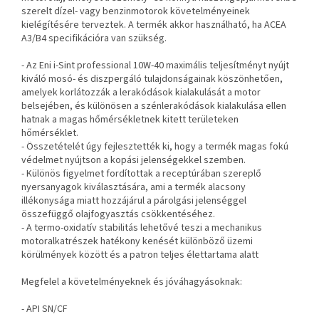
szerelt dízel- vagy benzinmotorok követelményeinek
kielégítésére terveztek. A termék akkor használható, ha ACEA
A3/B4 specifikációra van szükség.
- Az Eni i-Sint professional 10W-40 maximális teljesítményt nyújt
kiváló mosó- és diszpergáló tulajdonságainak köszönhetően,
amelyek korlátozzák a lerakódások kialakulását a motor
belsejében, és különösen a szénlerakódások kialakulása ellen
hatnak a magas hőmérsékletnek kitett területeken
hőmérséklet.
- Összetételét úgy fejlesztették ki, hogy a termék magas fokú
védelmet nyújtson a kopási jelenségekkel szemben.
- Különös figyelmet fordítottak a receptúrában szereplő
nyersanyagok kiválasztására, ami a termék alacsony
illékonysága miatt hozzájárul a párolgási jelenséggel
összefüggő olajfogyasztás csökkentéséhez.
- A termo-oxidatív stabilitás lehetővé teszi a mechanikus
motoralkatrészek hatékony kenését különböző üzemi
körülmények között és a patron teljes élettartama alatt
Megfelel a követelményeknek és jóváhagyásoknak:
- API SN/CF