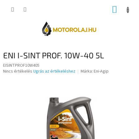
Ugrás
KOSÁR
a
fő
tartalomhoz
ENI I-SINT PROF. 10W-40 5L
EISINTPROF10W405
A
Nincs értékelés
Ugrás az értékeléshez
Márka:
Eni-Agip
termék
átlagos
értékelése
5-
ből
0,0
csillag.