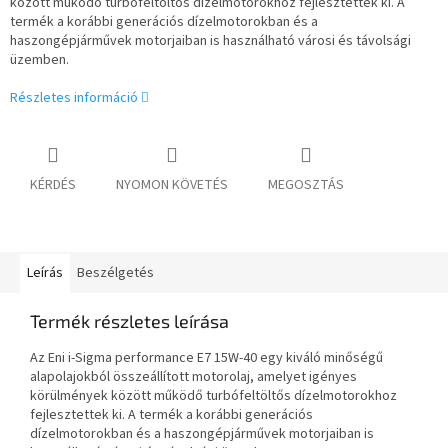
között működő turbófeltöltős dízelmotorokhoz fejlesztettek ki. A
termék a korábbi generációs dízelmotorokban és a
haszongépjárművek motorjaiban is használható városi és távolsági
üzemben.
Részletes információ
KÉRDÉS
NYOMON KÖVETÉS
MEGOSZTÁS
Leírás
Beszélgetés
Termék részletes leírása
Az Eni i-Sigma performance E7 15W-40 egy kiváló minőségű
alapolajokból összeállított motorolaj, amelyet igényes
körülmények között működő turbófeltöltős dízelmotorokhoz
fejlesztettek ki. A termék a korábbi generációs
dízelmotorokban és a haszongépjárművek motorjaiban is