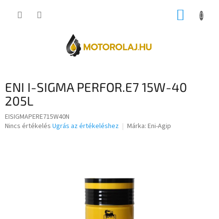
Ugrás
KOSÁR
a
fő
tartalomhoz
ENI I-SIGMA PERFOR.E7 15W-40
205L
EISIGMAPERE715W40N
A
Nincs értékelés
Ugrás az értékeléshez
Márka:
Eni-Agip
termék
átlagos
értékelése
5-
ből
0,0
csillag.