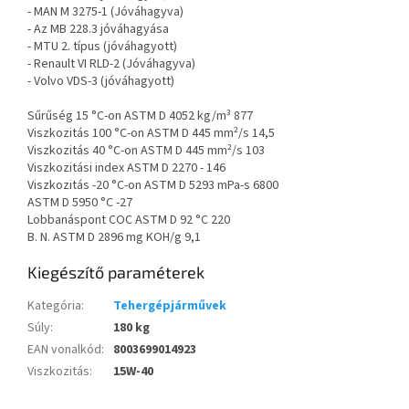
- MAN M 3275-1 (Jóváhagyva)
- Az MB 228.3 jóváhagyása
- MTU 2. típus (jóváhagyott)
- Renault VI RLD-2 (Jóváhagyva)
- Volvo VDS-3 (jóváhagyott)
Sűrűség 15 °C-on ASTM D 4052 kg/m³ 877
Viszkozitás 100 °C-on ASTM D 445 mm²/s 14,5
Viszkozitás 40 °C-on ASTM D 445 mm²/s 103
Viszkozitási index ASTM D 2270 - 146
Viszkozitás -20 °C-on ASTM D 5293 mPa-s 6800
ASTM D 5950 °C -27
Lobbanáspont COC ASTM D 92 °C 220
B. N. ASTM D 2896 mg KOH/g 9,1
Kiegészítő paraméterek
Kategória
:
Tehergépjárművek
Súly
:
180 kg
EAN vonalkód
:
8003699014923
Viszkozitás
:
15W-40