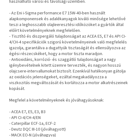
használható városi és távolsági üzemben.
- Az Eni i-Sigma performance E7 15W-40-ben használt
alapkomponensek és adalékanyagok kiváló minősége lehetővé
teszi a leghosszabb olajleeresztési időközöket a gyártók által
előírt követelményeknek megfelelően.
- Tisztító és diszpergáló tulajdonságait az ACEA E5, E7 és API CI-
4/CH-4 specifikációk szigorú követelményeinek való megfelelés
igazolja, garantálva a dugattyúk tisztaságát és ellensúlyozva az
égési részecskéket, hogy a motor tiszta maradjon.
- Antioxidáns, korrózió- és szaggátló tulajdonságait a nagy
igénybevételnek kitett üzemre tervezték, és nagyon hosszú
olajcsere-intervallumokat biztosít. Ezenkívül hatékonyan gátolja
az oxidációs jelenségeket, ezáltal megakadályozza a
viszkozitás megváltozását és korlátozza a motor alkatrészeinek
kopását.
Megfelel a követelményeknek és jóváhagyásoknak:
- ACEA E7, E5, E3, B3
- API CI-4/CH-4/EN
- Caterpillar ECF-1a, ECF-2
- Deutz DQC III-10 (jóváhagyott)
- MACK EO-N (jóváhagyva)