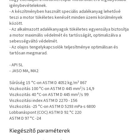
igénybevételeknek.
- A készítményben használt speciális adalékanyag lehetővé
teszi a motor tökéletes kenését minden üzemi körülmények
között.
- Az alkalmazott adalékanyagok tökéletes egyensúlya biztosítja
a motor maximális védelmét és tartósságát, optimalizálva a
sebességváltó védelmét.
- Az olajos tengelykapcsolók teljesítménye optimálisan és
tartósan megmarad.
- API SL
- JASO MA, MA2
Sűrűség 15 °C-on ASTM D 4052 kg/m³ 867
Viszkozitás 100 °C-on ASTM D 445 mm²/s 14,9
Viszkozitás 40 °C-on ASTM D 445 mm²/s 99
Viszkozitási index ASTM D 2270 - 156
Viszkozitás -25 °C-on ASTM D 5293 mPa-s 6800
Lobbanáspont (COC) ASTM D 92 °C 220
ASTM D 97 °C -24
Kiegészítő paraméterek