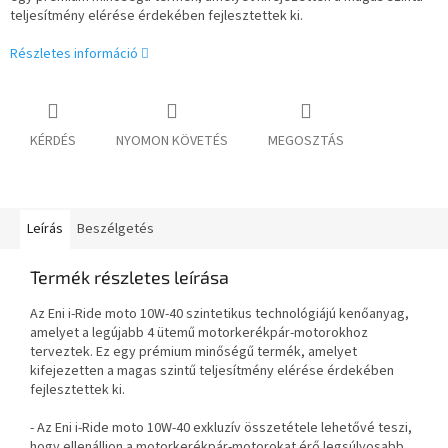
teljesítmény elérése érdekében fejlesztettek ki.
Részletes információ
KÉRDÉS
NYOMON KÖVETÉS
MEGOSZTÁS
Leírás
Beszélgetés
Termék részletes leírása
Az Eni i-Ride moto 10W-40 szintetikus technológiájú kenőanyag,
amelyet a legújabb 4 ütemű motorkerékpár-motorokhoz
terveztek. Ez egy prémium minőségű termék, amelyet
kifejezetten a magas szintű teljesítmény elérése érdekében
fejlesztettek ki.
- Az Eni i-Ride moto 10W-40 exkluzív összetétele lehetővé teszi,
hogy ellenálljon a motorkerékpár-motorokat érő legsúlyosabb