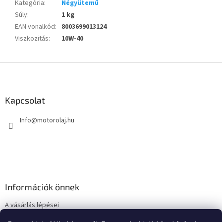
Kategória
:
Négyütemű
Súly
:
1 kg
EAN vonalkód
:
8003699013124
Viszkozitás
:
10W-40
L
á
b
l
Kapcsolat
é
Info
@
motorolaj.hu
c
Információk önnek
A vásárlás lépései
Üzleti feltételek (ÁSZF)