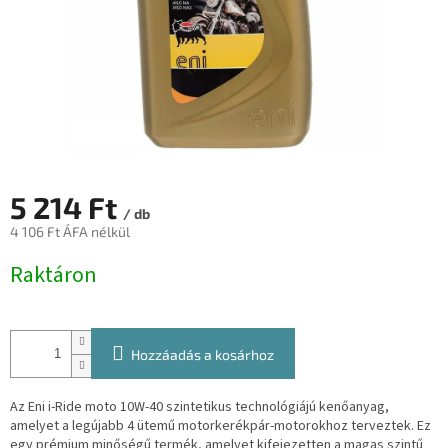
5 214 Ft
/ db
4 106 Ft ÁFA nélkül
Egységár:
Raktáron
Hozzáadás a kosárhoz
Az Eni i-Ride moto 10W-40 szintetikus technológiájú kenőanyag,
amelyet a legújabb 4 ütemű motorkerékpár-motorokhoz terveztek. Ez
egy prémium minőségű termék, amelyet kifejezetten a magas szintű