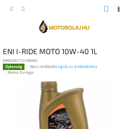
Ugrás
KOSÁR
a
fő
tartalomhoz
ENI I-RIDE MOTO 10W-40 1L
EIRIDEMOTO10W401
A
Nincs értékelés
Ugrás az értékeléshez
Újdonság
termék
Márka:
Eni-Agip
átlagos
értékelése
5-
ből
0,0
csillag.