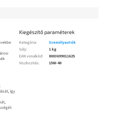
ákat és a nagy...
részecskeszűrő vagy a
katalizátor magas fokú...
Kiegészítő paraméterek
művekbe
Kategória
:
Személyautók
Súly
:
1 kg
árosi
EAN vonalkód
:
8003699011625
mék
Viszkozitás
:
15W-40
k
ását, így
mát,
sségét.