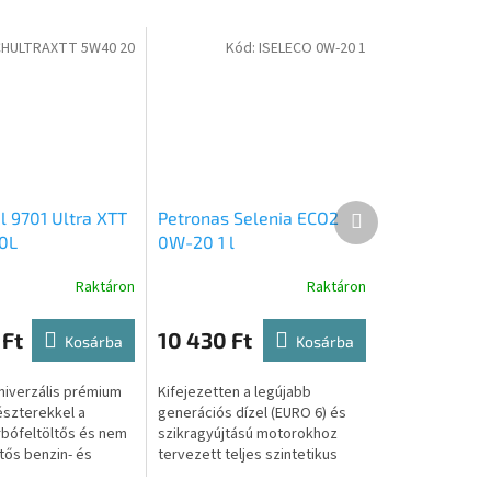
CHULTRAXTT 5W40 20
Kód:
ISELECO 0W-20 1
Következő
l 9701 Ultra XTT
Petronas Selenia ECO2
termék
0L
0W-20 1 l
Raktáron
Raktáron
 Ft
10 430 Ft
Kosárba
Kosárba
univerzális prémium
Kifejezetten a legújabb
észterekkel a
generációs dízel (EURO 6) és
bófeltöltős és nem
szikragyújtású motorokhoz
tős benzin- és
tervezett teljes szintetikus
okhoz, beleértve a
olaj. Jellemzője a