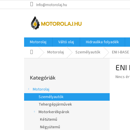
Ugrás
Info@motorolaj.hu
a
fő
tartalomhoz
Motorolaj
Váltó olaj
Hidraulika folyadék
Kezdőlap
Motorolaj
Személyautók
ENI I-BASE
O
ENI
l
Kategóriák
d
A
Nincs é
Kategóriák
átugrása
a
termék
l
átlagos
Motorolaj
s
értékel
Személyautók
5-
ó
ből
Tehergépjárművek
p
0,0
a
Motorkerékpárok
csillag.
n
Kétütemű
e
Négyütemű