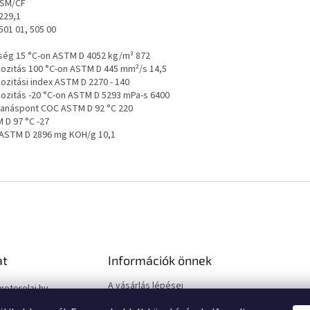
I SM/CF
229,1
501 01, 505 00
ség 15 °C-on ASTM D 4052 kg/m³ 872
kozitás 100 °C-on ASTM D 445 mm²/s 14,5
kozitási index ASTM D 2270 - 140
kozitás -20 °C-on ASTM D 5293 mPa-s 6400
anáspont COC ASTM D 92 °C 220
 D 97 °C -27
. ASTM D 2896 mg KOH/g 10,1
at
Információk önnek
A vásárlás lépései
motorolaj.hu
Üzleti feltételek (ÁSZF)