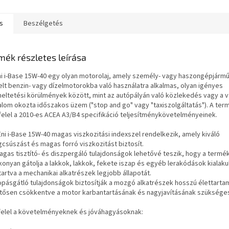
ár/teljesítmény arány...
követelményei alapján
"régi" márk
tervezték.
s
Beszélgetés
mék részletes leírása
ni i-Base 15W-40 egy olyan motorolaj, amely személy- vagy haszongépjár
elt benzin- vagy dízelmotorokba való használatra alkalmas, olyan igényes
eltetési körülmények között, mint az autópályán való közlekedés vagy a v
alom okozta időszakos üzem ("stop and go" vagy "taxiszolgáltatás"). A ter
elel a 2010-es ACEA A3/B4 specifikáció teljesítménykövetelményeinek.
Eni i-Base 15W-40 magas viszkozitási indexszel rendelkezik, amely kiváló
gcsúszást és magas forró viszkozitást biztosít.
magas tisztító- és diszpergáló tulajdonságok lehetővé teszik, hogy a termé
konyan gátolja a lakkok, lakkok, fekete iszap és egyéb lerakódások kialakul
tartva a mechanikai alkatrészek legjobb állapotát.
kopásgátló tulajdonságok biztosítják a mozgó alkatrészek hosszú élettarta
ntősen csökkentve a motor karbantartásának és nagyjavításának szüksége
elel a követelményeknek és jóváhagyásoknak: