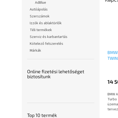
AdBlue
Autóápolás
Szerszámok
Izzók és ablaktörlők
Téli termékek
Szerviz és karbantartás
Kötelező felszerelés
Márkák
BMW 
TWIN
Online fizetési lehetőséget
biztosítunk
14 5
BMW A 
Turbo 
üzema
tervez
motort
Top 10 termék