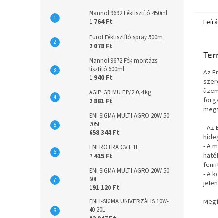
kiváló 
Mannol 9692 Féktisztító 450ml
1 764 Ft
Leírá
Eurol Féktisztító spray 500ml
2 078 Ft
Ter
Mannol 9672 Fék-montázs
tisztító 600ml
Az E
1 940 Ft
szer
üzem
AGIP GR MU EP/2 0,4 kg
forg
2 881 Ft
megf
ENI SIGMA MULTI AGRO 20W-50
205L
- Az 
658 344 Ft
hide
- A 
ENI ROTRA CVT 1L
haté
7 415 Ft
fenn
ENI SIGMA MULTI AGRO 20W-50
- A 
60L
jele
191 120 Ft
ENI I-SIGMA UNIVERZÁLIS 10W-
Megf
40 20L