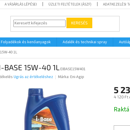
A VÁSÁRLÁS LÉPÉSEI
ÜZLETI FELTÉTELEK (ÁSZF)
ADATKEZELÉSI 
KERESÉS
Folyadékok és kenőanyagok
Adalék és technikai spray
Autóá
 15W-40 1L
 I-BASE 15W-40 1L
EIBASE15W401
rtékelés
Ugrás az értékeléshez
Márka:
Eni-Agip
5 2
ése
4 120 Ft
Egységár
Raktá