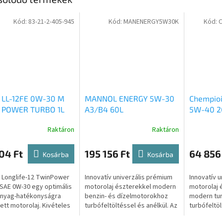
Kód:
83-21-2-405-945
Kód:
MANENERGY5W30K
Kód:
LL-12FE 0W-30 M
MANNOL ENERGY 5W-30
Chempioi
 POWER TURBO 1L
A3/B4 60L
5W-40 2
Raktáron
Raktáron
04 Ft
195 156 Ft
64 856
Kosárba
Kosárba
Longlife-12 TwinPower
Innovatív univerzális prémium
Innovatív 
SAE 0W-30 egy optimális
motorolaj észterekkel modern
motorolaj 
nyag-hatékonyságra
benzin- és dízelmotorokhoz
modern tur
ett motorolaj. Kivételes
turbófeltöltéssel és anélkül. Az
turbófeltöl
eljesítményt garantál
európai autógyártók
dízelmotor