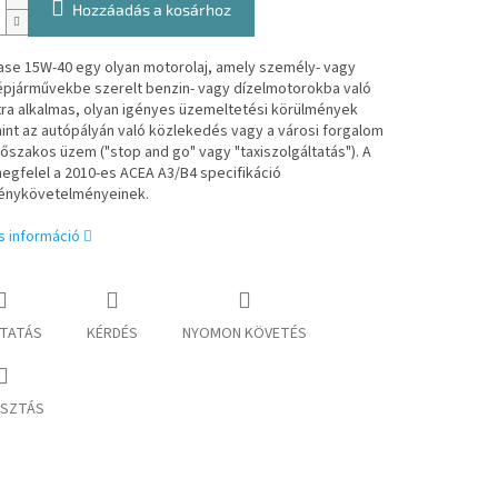
Hozzáadás a kosárhoz
Base 15W-40 egy olyan motorolaj, amely személy- vagy
pjárművekbe szerelt benzin- vagy dízelmotorokba való
tra alkalmas, olyan igényes üzemeltetési körülmények
int az autópályán való közlekedés vagy a városi forgalom
őszakos üzem ("stop and go" vagy "taxiszolgáltatás"). A
egfelel a 2010-es ACEA A3/B4 specifikáció
ménykövetelményeinek.
s információ
TATÁS
KÉRDÉS
NYOMON KÖVETÉS
SZTÁS