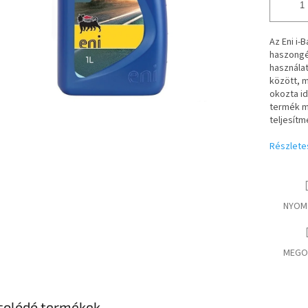
Az Eni i-
haszongé
használa
között, m
okozta id
termék m
teljesít
Részlete
NYOM
MEGO
solódó termékek