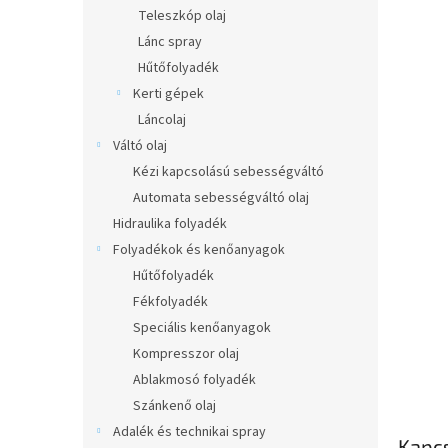
l
Teleszkóp olaj
Lánc spray
Hűtőfolyadék
Kerti gépek
Láncolaj
Váltó olaj
Kézi kapcsolású sebességváltó
Automata sebességváltó olaj
Hidraulika folyadék
Folyadékok és kenőanyagok
Hűtőfolyadék
Fékfolyadék
Speciális kenőanyagok
Kompresszor olaj
Ablakmosó folyadék
Szánkenő olaj
Adalék és technikai spray
Kapc