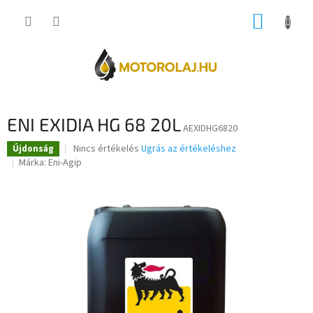
Ugrás
KOSÁR
a
fő
tartalomhoz
ENI EXIDIA HG 68 20L
AEXIDHG6820
A
Nincs értékelés
Ugrás az értékeléshez
Újdonság
termék
Márka:
Eni-Agip
átlagos
értékelése
5-
ből
0,0
csillag.