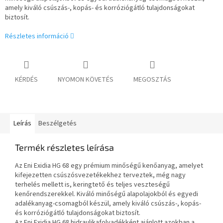
amely kiváló csúszás-, kopás- és korróziógátló tulajdonságokat
biztosít.
Részletes információ
KÉRDÉS
NYOMON KÖVETÉS
MEGOSZTÁS
Leírás
Beszélgetés
Termék részletes leírása
Az Eni Exidia HG 68 egy prémium minőségű kenőanyag, amelyet
kifejezetten csúszósvezetékekhez terveztek, még nagy
terhelés mellett is, keringtető és teljes veszteségű
kenőrendszerekkel. Kiváló minőségű alapolajokból és egyedi
adalékanyag-csomagból készül, amely kiváló csúszás-, kopás-
és korróziógátló tulajdonságokat biztosít.
Az Eni Exidia HG 68 hidraulikafolyadékként ajánlott azokban a