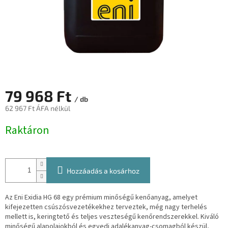
79 968 Ft
/ db
62 967 Ft ÁFA nélkül
Egységár:
Raktáron
Hozzáadás a kosárhoz
Az Eni Exidia HG 68 egy prémium minőségű kenőanyag, amelyet
kifejezetten csúszósvezetékekhez terveztek, még nagy terhelés
mellett is, keringtető és teljes veszteségű kenőrendszerekkel. Kiváló
minőségű alapolajokból és egyedi adalékanyag-csomagból készül,