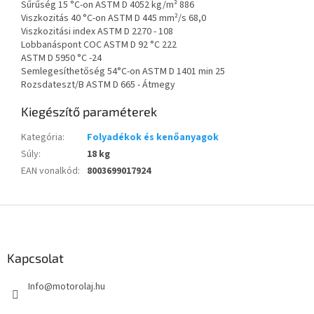
Sűrűség 15 °C-on ASTM D 4052 kg/m³ 886
Viszkozitás 40 °C-on ASTM D 445 mm²/s 68,0
Viszkozitási index ASTM D 2270 - 108
Lobbanáspont COC ASTM D 92 °C 222
ASTM D 5950 °C -24
Semlegesíthetőség 54°C-on ASTM D 1401 min 25
Rozsdateszt/B ASTM D 665 - Átmegy
Kiegészítő paraméterek
Kategória
:
Folyadékok és kenőanyagok
Súly
:
18 kg
EAN vonalkód
:
8003699017924
L
á
b
l
Kapcsolat
é
Info
@
motorolaj.hu
c