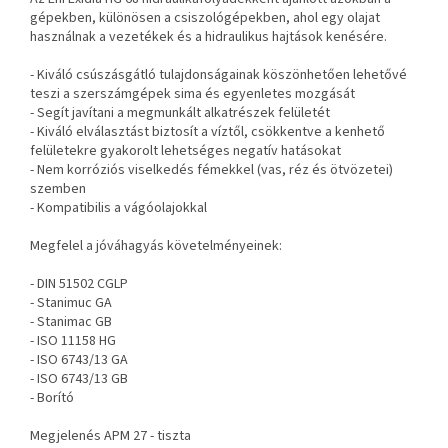
gépekben, különösen a csiszológépekben, ahol egy olajat
használnak a vezetékek és a hidraulikus hajtások kenésére.
- Kiváló csúszásgátló tulajdonságainak köszönhetően lehetővé
teszi a szerszámgépek sima és egyenletes mozgását
- Segít javítani a megmunkált alkatrészek felületét
- Kiváló elválasztást biztosít a víztől, csökkentve a kenhető
felületekre gyakorolt lehetséges negatív hatásokat
- Nem korróziós viselkedés fémekkel (vas, réz és ötvözetei)
szemben
- Kompatibilis a vágóolajokkal
Megfelel a jóváhagyás követelményeinek:
- DIN 51502 CGLP
- Stanimuc GA
- Stanimac GB
- ISO 11158 HG
- ISO 6743/13 GA
- ISO 6743/13 GB
- Borító
Megjelenés APM 27 - tiszta