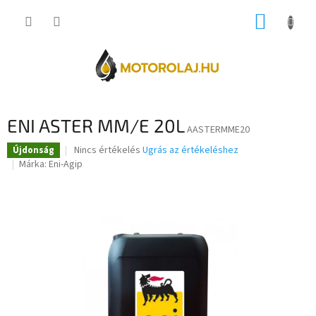
Ugrás
KOSÁR
a
fő
tartalomhoz
ENI ASTER MM/E 20L
AASTERMME20
A
Nincs értékelés
Ugrás az értékeléshez
Újdonság
termék
Márka:
Eni-Agip
átlagos
értékelése
5-
ből
0,0
csillag.