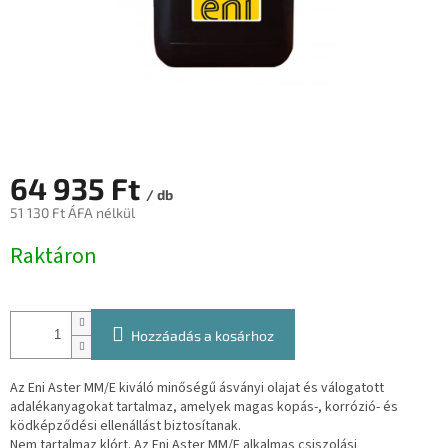
64 935 Ft
/ db
51 130 Ft ÁFA nélkül
Egységár:
Raktáron
Hozzáadás a kosárhoz
Az Eni Aster MM/E kiváló minőségű ásványi olajat és válogatott
adalékanyagokat tartalmaz, amelyek magas kopás-, korrózió- és
ködképződési ellenállást biztosítanak.
Nem tartalmaz klórt. Az Eni Aster MM/E alkalmas csiszolási