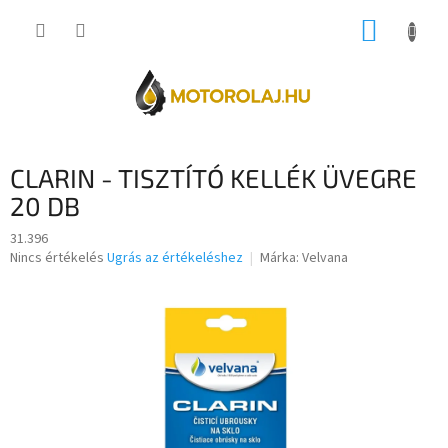
Ugrás
KOSÁR
a
fő
tartalomhoz
CLARIN - TISZTÍTÓ KELLÉK ÜVEGRE
20 DB
31.396
A
Nincs értékelés
Ugrás az értékeléshez
Márka:
Velvana
termék
átlagos
értékelése
5-
ből
0,0
csillag.