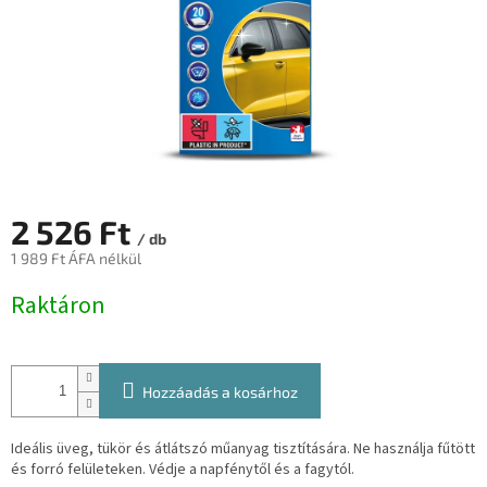
2 526 Ft
/ db
1 989 Ft ÁFA nélkül
Egységár:
Raktáron
Hozzáadás a kosárhoz
Ideális üveg, tükör és átlátszó műanyag tisztítására. Ne használja fűtött
és forró felületeken. Védje a napfénytől és a fagytól.