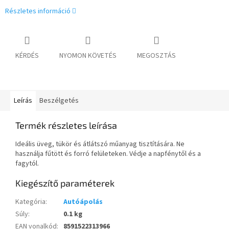
Részletes információ
KÉRDÉS
NYOMON KÖVETÉS
MEGOSZTÁS
Leírás
Beszélgetés
Termék részletes leírása
Ideális üveg, tükör és átlátszó műanyag tisztítására. Ne
használja fűtött és forró felületeken. Védje a napfénytől és a
fagytól.
Kiegészítő paraméterek
Kategória
:
Autóápolás
Súly
:
0.1 kg
EAN vonalkód
:
8591522313966