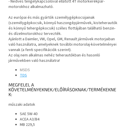
- Nedves tengelykapcsolóval ellátott 4T motorkerékpár-
motorokhoz alkalmazható.
Az európai és más gyártók személygépkocsijainak
(személygépkocsik, könnyű haszongépjárművek, kisteherautók
és könnyű tehergépkocsik) széles flottájában található benzin-
és dízelmotorokhoz tervezték.
Ajánlott a Daimler, VW, Opel, GM, Renault járművek motorjaiban
való használatra, amelyeknek további motorolaj-követelményei
vannak (a fenti specifikációk szerint).
Az olaj nem alkalmas nehéz teherautókban és hasonló
járművekben való használatra!
MSDS
TDS
MEGFELEL A
KÖVETELMÉNYEKNEK/ELŐÍRÁSOKNAK/TERMÉKEKNE
K:
műszaki adatok
SAE 5W-40
ACEA A3/B4
MB 229,5