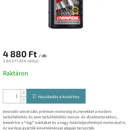
4 880 Ft
/ db
3 843 Ft ÁFA nélkül
Egységár:
Raktáron
Hozzáadás a kosárhoz
Innovatív univerzális prémium motorolaj észterekkel a modern
turbófeltöltős és nem turbófeltöltős benzin- és dízelmotorokhoz,
beleértve a "régi" márkákat és a nagy futásteljesítményű motorokat is.
Az európai gyártók követelményei alapján tervezték.