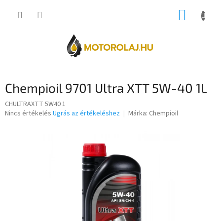
Ugrás
KOSÁR
a
fő
tartalomhoz
Chempioil 9701 Ultra XTT 5W-40 1L
CHULTRAXTT 5W40 1
A
Nincs értékelés
Ugrás az értékeléshez
Márka:
Chempioil
termék
átlagos
értékelése
5-
ből
0,0
csillag.