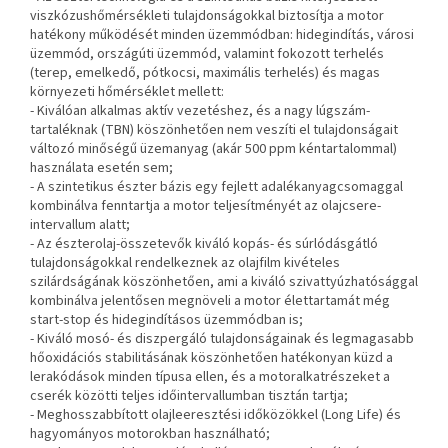
viszkózushőmérsékleti tulajdonságokkal biztosítja a motor
hatékony működését minden üzemmódban: hidegindítás, városi
üzemmód, országúti üzemmód, valamint fokozott terhelés
(terep, emelkedő, pótkocsi, maximális terhelés) és magas
környezeti hőmérséklet mellett:
- Kiválóan alkalmas aktív vezetéshez, és a nagy lúgszám-
tartaléknak (TBN) köszönhetően nem veszíti el tulajdonságait
változó minőségű üzemanyag (akár 500 ppm kéntartalommal)
használata esetén sem;
- A szintetikus észter bázis egy fejlett adalékanyagcsomaggal
kombinálva fenntartja a motor teljesítményét az olajcsere-
intervallum alatt;
- Az észterolaj-összetevők kiváló kopás- és súrlódásgátló
tulajdonságokkal rendelkeznek az olajfilm kivételes
szilárdságának köszönhetően, ami a kiváló szivattyúzhatósággal
kombinálva jelentősen megnöveli a motor élettartamát még
start-stop és hidegindításos üzemmódban is;
- Kiváló mosó- és diszpergáló tulajdonságainak és legmagasabb
hőoxidációs stabilitásának köszönhetően hatékonyan küzd a
lerakódások minden típusa ellen, és a motoralkatrészeket a
cserék közötti teljes időintervallumban tisztán tartja;
- Meghosszabbított olajleeresztési időközökkel (Long Life) és
hagyományos motorokban használható;