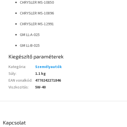
CHRYSLER MS-10850
CHRYSLER MS-10896
CHRYSLER MS-12991
GM LL-A-025
GM LL-B-025
Kiegészítő paraméterek
Kategória
:
Személyautók
Súly
:
1.1 kg
EAN vonalkód
:
4770242271846
Viszkozitás
:
5W-40
L
á
b
l
Kapcsolat