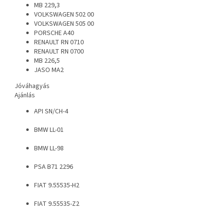
MB 229,3
VOLKSWAGEN 502 00
VOLKSWAGEN 505 00
PORSCHE A40
RENAULT RN 0710
RENAULT RN 0700
MB 226,5
JASO MA2
Jóváhagyás
Ajánlás
API SN/CH-4
BMW LL-01
BMW LL-98
PSA B71 2296
FIAT 9.55535-H2
FIAT 9.55535-Z2