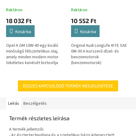
Raktáron
Raktáron
18 032 Ft
10 552 Ft
Kosárba
Kosárba
Opel A GM 10W-40 egy kiváló
Original Audi LongLife III FE SAE
minőségű félszintetikus olaj,
0W-30 A korszerű dízel- és
amely minden modern motor
benzinmotorok
tökéletes kenését biztosítja
(benzinmotorok)
bármilyen üzemi körülmények
részecskeszűrővel való
között. Ez a motorolaj
használatára fejlesztették ki. A
különösen...
Volkswagen teljesen...
ÖSSZES KAPCSOLÓDÓ TERMÉK MEGJELENÍTÉSE
Leírás
Beszélgetés
Termék részletes leírása
A termék jellemzői:
- Az észtertechnológia és a szintetikus bázis kiterjesztett