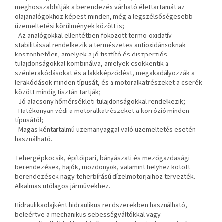
meghosszabbítják a berendezés várható élettartamát az
olajanalógokhoz képest minden, még a legszélsőségesebb
üzemeltetési körülmények között is;
- Az analógokkal ellentétben fokozott termo-oxidatív
stabilitással rendelkezik a természetes antioxidánsoknak
köszönhetően, amelyek a jó tisztító és diszperziós
tulajdonságokkal kombinálva, amelyek csökkentik a
szénlerakódásokat és a lakkképződést, megakadályozzák a
lerakódások minden típusát, és a motoralkatrészeket a cserék
között mindig tisztán tartják;
- Jó alacsony hőmérsékleti tulajdonságokkal rendelkezik;
- Hatékonyan védi a motoralkatrészeket a korrózió minden
típusától;
- Magas kéntartalmú üzemanyaggal való üzemeltetés esetén
használható.
Tehergépkocsik, építőipari, bányászati és mezőgazdasági
berendezések, hajók, mozdonyok, valamint helyhez kötött
berendezések nagy teherbírású dízelmotorjaihoz tervezték.
Alkalmas utólagos járművekhez.
Hidraulikaolajként hidraulikus rendszerekben használható,
beleértve a mechanikus sebességváltókkal vagy