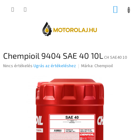
Ugrás
KOSÁR
a
fő
tartalomhoz
Chempioil 9404 SAE 40 10L
CH SAE40 10
A
Nincs értékelés
Ugrás az értékeléshez
Márka:
Chempioil
termék
átlagos
értékelése
5-
ből
0,0
csillag.