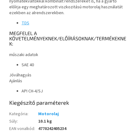
nyomatékváltókkal kombinált rendszereket is, ha a gyártó
előírja egy meghatározott viszkozitású motorolaj használatát
ezekben az alrendszerekben.
TDS
MEGFELEL A
KÖVETELMÉNYEKNEK/ELŐÍRÁSOKNAK/TERMÉKEKNE
K:
műszaki adatok
SAE 40
Jóváhagyás
Ajánlás
API CH-4/SJ
Kiegészítő paraméterek
Kategória
:
Motorolaj
Súly
:
10.1 kg
EAN vonalkód
:
4770242405234