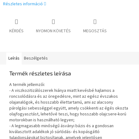
Részletes információ
KÉRDÉS
NYOMON KÖVETÉS
MEGOSZTÁS
Leírás
Beszélgetés
Termék részletes leírása
A termék jellemzői:
- A viszkozitizálószerek hiánya miatt kevésbé hajlamos a
roncsolódásra és az öregedésre, mint az egész évszakos
olajanalógok, és hosszabb élettartamú, ami az alacsony
párolgási sebességgel együtt, amely csökkenti az égés okozta
olajfogyasztást, lehetővé teszi, hogy hosszabb olajcsere-korú
motorokban is használható legyen;
- A legmagasabb minőségű ásványi bázis és a gondosan
kiválasztott adalékok jó súrlódás- és kopásgátló
tulajdonságokat biztosítanak, amelyek jelentősen