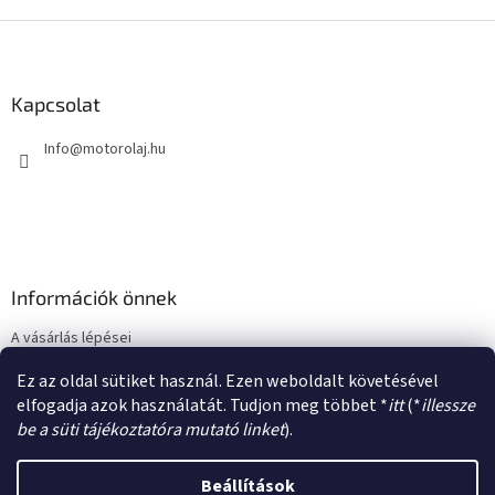
L
á
b
l
Kapcsolat
é
Info
@
motorolaj.hu
c
Információk önnek
A vásárlás lépései
Üzleti feltételek (ÁSZF)
Ez az oldal sütiket használ. Ezen weboldalt követésével
Adatkezelési tájékoztató
elfogadja azok használatát. Tudjon meg többet *
itt
(*
illessze
be a süti tájékoztatóra mutató linket
).
Beállítások
Shoptet készítette