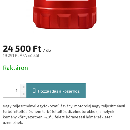
24 500 Ft
/ db
19 291 Ft ÁFA nélkül
Egységár:
Raktáron
Hozzáadás a kosárhoz
Nagy teljesítményű egyfokozatú ásványi motorolaj nagy teljesítményű
turbófeltöltős és nem turbófeltöltős dízelmotorokhoz, amelyek
kemény környezetben, -20°C feletti környezeti hőmérsékleten
üzemelnek.