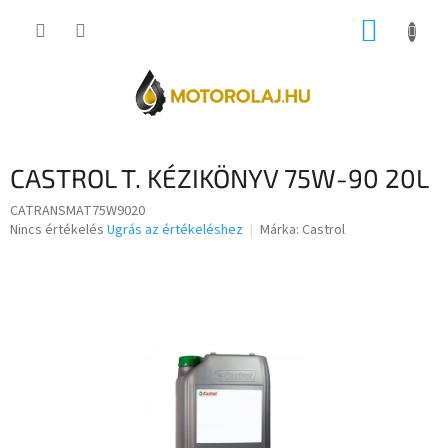
Ugrás
KOSÁR
a
fő
tartalomhoz
CASTROL T. KÉZIKÖNYV 75W-90 20L
CATRANSMAT75W9020
A
Nincs értékelés
Ugrás az értékeléshez
Márka:
Castrol
termék
átlagos
értékelése
5-
ből
0,0
csillag.