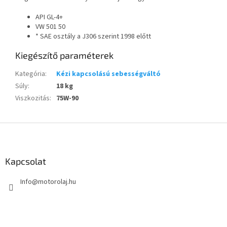
API GL-4+
VW 501 50
* SAE osztály a J306 szerint 1998 előtt
Kiegészítő paraméterek
Kategória
:
Kézi kapcsolású sebességváltó
Súly
:
18 kg
Viszkozitás
:
75W-90
L
á
b
l
Kapcsolat
é
Info
@
motorolaj.hu
c