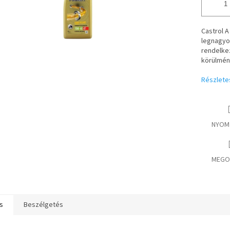
Castrol A
legnagyo
rendelke
körülmén
Részlete
NYOM
MEGO
s
Beszélgetés