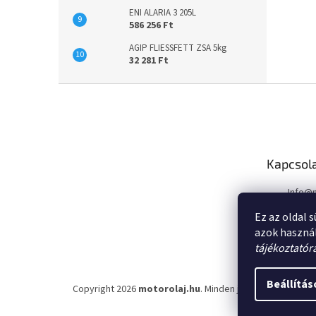
ENI ALARIA 3 205L
586 256 Ft
AGIP FLIESSFETT ZSA 5kg
32 281 Ft
L
á
b
l
é
Kapcsol
c
Info
@
Ez az oldal 
azok haszná
tájékoztatór
Beállítás
Copyright 2026
motorolaj.hu
. Minden jog fenntartva.