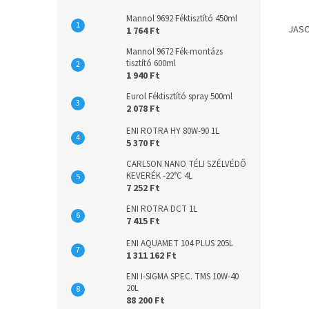
Mannol 9692 Féktisztító 450ml
JASO
1 764 Ft
Mannol 9672 Fék-montázs
tisztító 600ml
1 940 Ft
Eurol Féktisztító spray 500ml
2 078 Ft
ENI ROTRA HY 80W-90 1L
5 370 Ft
CARLSON NANO TÉLI SZÉLVÉDŐ
KEVERÉK -22°C 4L
7 252 Ft
ENI ROTRA DCT 1L
7 415 Ft
ENI AQUAMET 104 PLUS 205L
1 311 162 Ft
ENI I-SIGMA SPEC. TMS 10W-40
20L
88 200 Ft