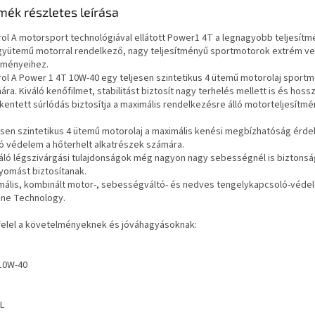
mék részletes leírása
rol A motorsport technológiával ellátott Power1 4T a legnagyobb teljesítmé
gyütemű motorral rendelkező, nagy teljesítményű sportmotorok extrém ve
lményeihez.
rol A Power 1 4T 10W-40 egy teljesen szintetikus 4 ütemű motorolaj sport
ra. Kiváló kenőfilmet, stabilitást biztosít nagy terhelés mellett is és hossz
kentett súrlódás biztosítja a maximális rendelkezésre álló motorteljesítmé
esen szintetikus 4 ütemű motorolaj a maximális kenési megbízhatóság érd
ló védelem a hőterhelt alkatrészek számára.
váló légszivárgási tulajdonságok még nagyon nagy sebességnél is biztons
nyomást biztosítanak.
mális, kombinált motor-, sebességváltó- és nedves tengelykapcsoló-véde
one Technology.
elel a követelményeknek és jóváhagyásoknak:
10W-40
L