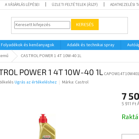
A VÁSÁRLÁS LÉPÉSEI
ÜZLETI FELTÉTELEK (ÁSZF)
ADATKEZELÉSI 
KERESÉS
Folyadékok és kenőanyagok
Adalék és technikai spray
Autóá
temű
CASTROL POWER 1 4T 10W-40 1L
TROL POWER 1 4T 10W-40 1L
CAPOW14T10W40
rtékelés
Ugrás az értékeléshez
Márka:
Castrol
7 5
ése
5 911 Ft 
Egységár
Raktá