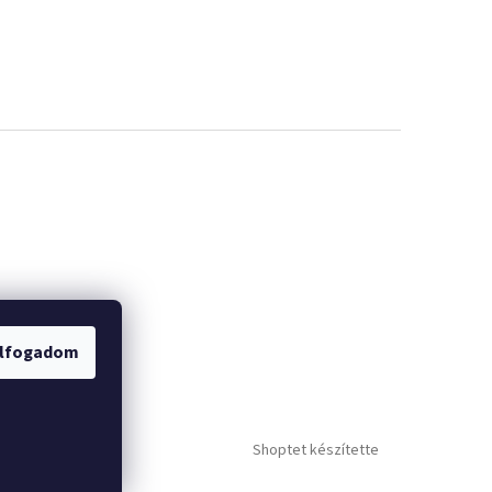
lfogadom
Shoptet készítette