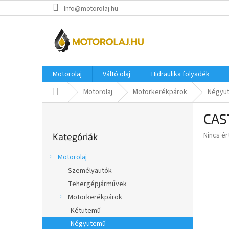
Ugrás
Info@motorolaj.hu
a
fő
tartalomhoz
Motorolaj
Váltó olaj
Hidraulika folyadék
Kezdőlap
Motorolaj
Motorkerékpárok
Négyü
O
CAS
l
Kategóriák
d
A
Nincs é
Kategóriák
átugrása
a
termék
l
átlagos
Motorolaj
s
értékel
Személyautók
5-
ó
ből
Tehergépjárművek
p
0,0
a
Motorkerékpárok
csillag.
n
Kétütemű
e
Négyütemű