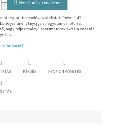
Hozzáadás a kosárhoz
 motorsport technológiával ellátott Power1 4T a
bb teljesítményt nyújtja a négyütemű motorral
ző, nagy teljesítményű sportmotorok extrém vezetési
yeihez.
s információ
TATÁS
KÉRDÉS
NYOMON KÖVETÉS
SZTÁS