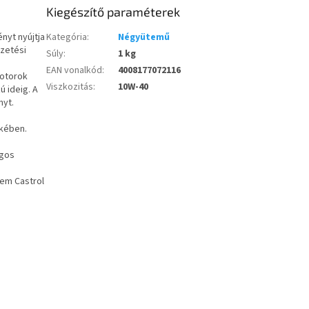
Kiegészítő paraméterek
nyt nyújtja
Kategória
:
Négyütemű
zetési
Súly
:
1 kg
EAN vonalkód
:
4008177072116
motorok
Viszkozitás
:
10W-40
ú ideig. A
nyt.
ekében.
ágos
lem Castrol