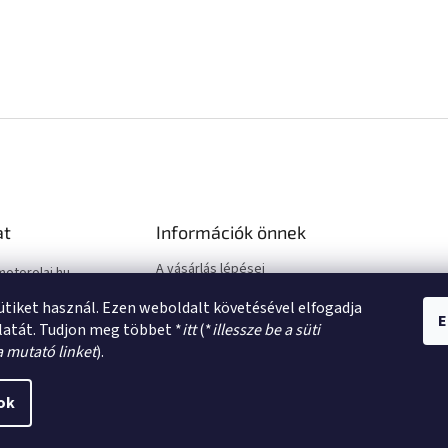
at
Információk önnek
A vásárlás lépései
motorolaj.hu
Üzleti feltételek (ÁSZF)
sütiket használ. Ezen weboldalt követésével elfogadja
Adatkezelési tájékoztató
E
latát. Tudjon meg többet *
itt
(*
illessze be a süti
a mutató linket
).
ok