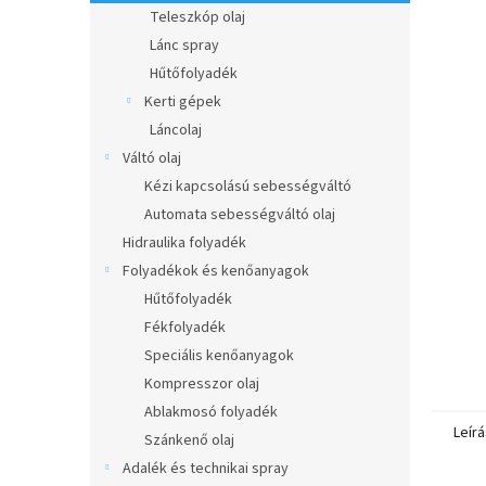
l
Teleszkóp olaj
Lánc spray
Hűtőfolyadék
Kerti gépek
Láncolaj
Váltó olaj
Kézi kapcsolású sebességváltó
Automata sebességváltó olaj
Hidraulika folyadék
Folyadékok és kenőanyagok
Hűtőfolyadék
Fékfolyadék
Speciális kenőanyagok
Kompresszor olaj
Ablakmosó folyadék
Leírá
Szánkenő olaj
Adalék és technikai spray