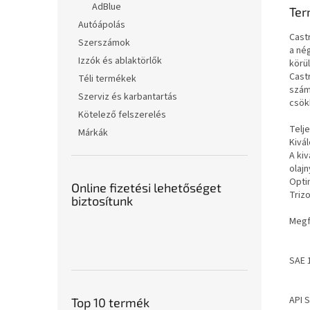
AdBlue
Ter
Autóápolás
Cast
Szerszámok
a né
Izzók és ablaktörlők
körü
Cast
Téli termékek
számá
Szerviz és karbantartás
csök
Kötelező felszerelés
Telj
Márkák
Kivá
A ki
olaj
Opti
Online fizetési lehetőséget
Triz
biztosítunk
Megf
SAE 
API S
Top 10 termék