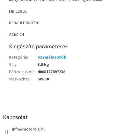
MB 226.51
RENAULT RN0720
ACEA C4
Kiegészítő paraméterek
Kategória
:
Személyautók
Súly
:
3.5 kg
EAN vonalkód
:
4008177897238
Viszkozitás
:
5W-30
L
á
b
l
Kapcsolat
é
Info
@
motorolaj.hu
c