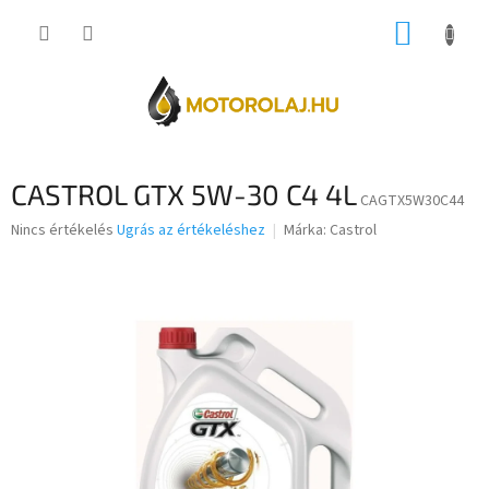
Ugrás
KOSÁR
a
fő
tartalomhoz
CASTROL GTX 5W-30 C4 4L
CAGTX5W30C44
A
Nincs értékelés
Ugrás az értékeléshez
Márka:
Castrol
termék
átlagos
értékelése
5-
ből
0,0
csillag.