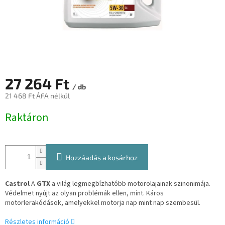
27 264 Ft
/ db
21 468 Ft ÁFA nélkül
Egységár:
Raktáron
Hozzáadás a kosárhoz
Castrol
A
GTX
a világ legmegbízhatóbb motorolajainak szinonimája.
Védelmet nyújt az olyan problémák ellen, mint. Káros
motorlerakódások, amelyekkel motorja nap mint nap szembesül.
Részletes információ