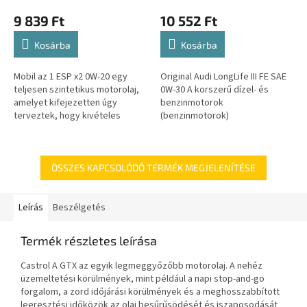
9 839 Ft
10 552 Ft
Kosárba
Kosárba
Mobil az 1 ESP x2 0W-20 egy
Original Audi LongLife III FE SAE
teljesen szintetikus motorolaj,
0W-30 A korszerű dízel- és
amelyet kifejezetten úgy
benzinmotorok
terveztek, hogy kivételes
(benzinmotorok)
motortisztaságot,
részecskeszűrővel való
kopásállóságot, erős
használatára fejlesztették ki. A
tartósságot és...
Volkswagen teljesen...
ÖSSZES KAPCSOLÓDÓ TERMÉK MEGJELENÍTÉSE
Leírás
Beszélgetés
Termék részletes leírása
Castrol A GTX az egyik legmeggyőzőbb motorolaj. A nehéz
üzemeltetési körülmények, mint például a napi stop-and-go
forgalom, a zord időjárási körülmények és a meghosszabbított
leeresztési időközök az olaj besűrűsödését és iszaposodását