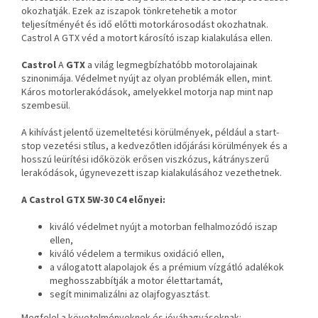
okozhatják. Ezek az iszapok tönkretehetik a motor
teljesítményét és idő előtti motorkárosodást okozhatnak.
Castrol A GTX véd a motort károsító iszap kialakulása ellen.
Castrol
A
GTX
a világ legmegbízhatóbb motorolajainak
szinonimája. Védelmet nyújt az olyan problémák ellen, mint.
Káros motorlerakódások, amelyekkel motorja nap mint nap
szembesül.
A kihívást jelentő üzemeltetési körülmények, például a start-
stop vezetési stílus, a kedvezőtlen időjárási körülmények és a
hosszú leürítési időközök erősen viszkózus, kátrányszerű
lerakódások, úgynevezett iszap kialakulásához vezethetnek.
A Castrol GTX 5W-30 C4 előnyei:
kiváló védelmet nyújt a motorban felhalmozódó iszap
ellen,
kiváló védelem a termikus oxidáció ellen,
a válogatott alapolajok és a prémium vízgátló adalékok
meghosszabbítják a motor élettartamát,
segít minimalizálni az olajfogyasztást.
Megfelel a követelményeknek és jóváhagyásoknak: