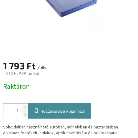
1 793 Ft
/ db
1 412 Ft ÁFA nélkül
Egységár:
Raktáron
Hozzáadás a kosárhoz
Sokoldalúan használható autóban, műhelyben és háztartásban.
Alkalmas festékek, ablakok, ajtók tisztítására és polírozására.