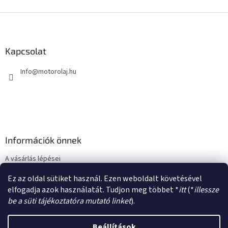
L
á
b
l
Kapcsolat
é
Info
@
motorolaj.hu
c
Információk önnek
A vásárlás lépései
Üzleti feltételek (ÁSZF)
Ez az oldal sütiket használ. Ezen weboldalt követésével
Adatkezelési tájékoztató
elfogadja azok használatát. Tudjon meg többet *
itt
(*
illessze
be a süti tájékoztatóra mutató linket
).
Beállítások