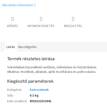
Részletes információ
KÉRDÉS
NYOMON KÖVETÉS
MEGOSZTÁS
Leírás
Beszélgetés
Termék részletes leírása
Sokoldalúan használható autóban, műhelyben és háztartásban.
Alkalmas festékek, ablakok, ajtók tisztítására és polírozására.
Kiegészítő paraméterek
Kategória
:
Szerszámok
Súly
:
0.1 kg
EAN vonalkód
:
8591522333841