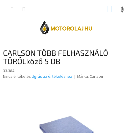
Ugrás
KOSÁR
a
fő
tartalomhoz
CARLSON TÖBB FELHASZNÁLÓ
TÖRÖLköző 5 DB
33.384
A
Nincs értékelés
Ugrás az értékeléshez
Márka:
Carlson
termék
átlagos
értékelése
5-
ből
0,0
csillag.