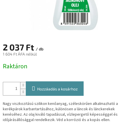
2 037 Ft
/ db
1 604 Ft ÁFA nélkül
Egységár:
Raktáron
Hozzáadás a kosárhoz
Nagy viszkozitású szilikon kenőanyag, széleskörűen alkalmazható a
kerékpárok karbantartásához, különösen a láncok és lánckerekek
kenéséhez. Az olaj kiváló tapadással, vízlepergető képességgel és
időjárásállósággal rendelkezik. Véd a korrózió és a kopás ellen.