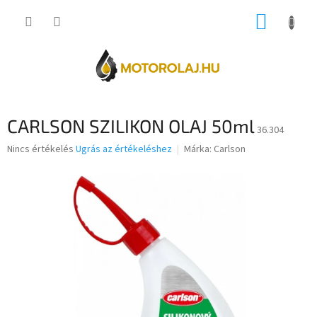
Ugrás
KOSÁR
a
fő
tartalomhoz
CARLSON SZILIKON OLAJ 50ml
36.304
A
Nincs értékelés
Ugrás az értékeléshez
Márka:
Carlson
termék
átlagos
értékelése
5-
ből
0,0
csillag.