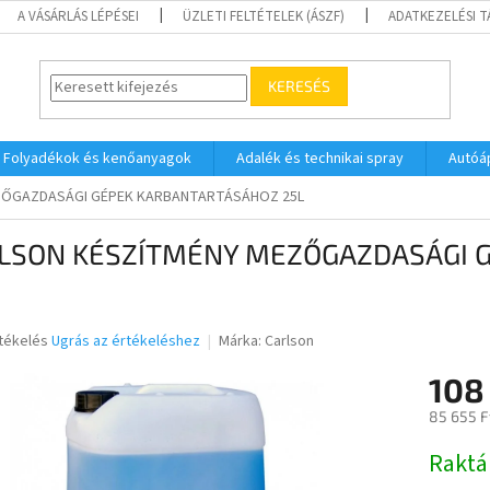
A VÁSÁRLÁS LÉPÉSEI
ÜZLETI FELTÉTELEK (ÁSZF)
ADATKEZELÉSI 
KERESÉS
Folyadékok és kenőanyagok
Adalék és technikai spray
Autóá
ZŐGAZDASÁGI GÉPEK KARBANTARTÁSÁHOZ 25L
LSON KÉSZÍTMÉNY MEZŐGAZDASÁGI 
rtékelés
Ugrás az értékeléshez
Márka:
Carlson
108
ése
85 655 F
Egységár
Raktá