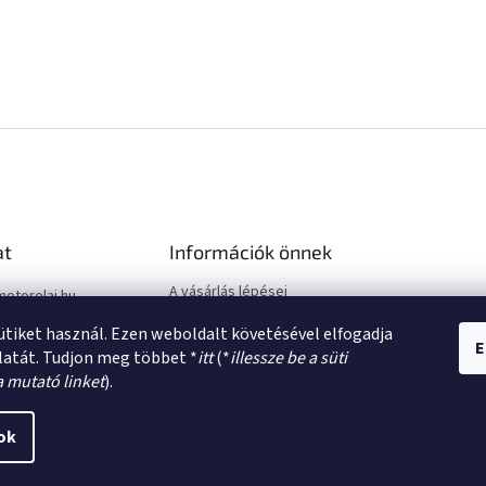
at
Információk önnek
A vásárlás lépései
motorolaj.hu
Üzleti feltételek (ÁSZF)
sütiket használ. Ezen weboldalt követésével elfogadja
Adatkezelési tájékoztató
E
latát. Tudjon meg többet *
itt
(*
illessze be a süti
a mutató linket
).
ok