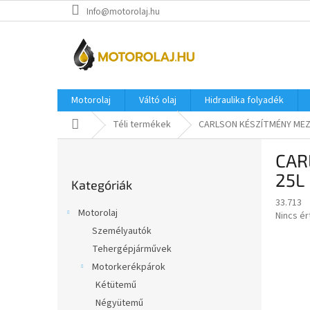
Ugrás
Info@motorolaj.hu
a
fő
tartalomhoz
Motorolaj
Váltó olaj
Hidraulika folyadék
Kezdőlap
Téli termékek
CARLSON KÉSZÍTMÉNY ME
O
CAR
l
Kategóriák
d
25L
Kategóriák
átugrása
a
33.713
l
Motorolaj
A
Nincs é
s
termék
Személyautók
ó
átlagos
Tehergépjárművek
p
értékel
a
Motorkerékpárok
5-
ből
n
Kétütemű
0,0
e
Négyütemű
csillag.