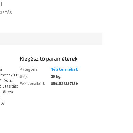
SZTÁS
Kiegészítő paraméterek
 a
Kategória
:
Téli termékek
lmet nyújt
Súly
:
25 kg
ól és az
EAN vonalkód
:
8591522337139
i utasítás:
eltöltése
vő
. A