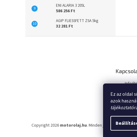
ENI ALARIA 3 205L
586 256 Ft
AGIP FLIESSFETT ZSA 5kg
32 281 Ft
L
á
b
l
é
Kapcsol
c
Info
@
Ez az oldal 
azok haszná
tájékoztatór
Beállítás
Copyright 2026
motorolaj.hu
. Minden jog fenntartva.