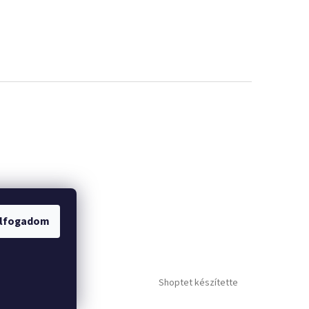
lfogadom
Shoptet készítette