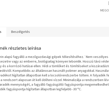
MEGO
s
Beszélgetés
mék részletes leírása
erin alapú fagyálló a mezőgazdasági gépek téliesítéséhez.¨Nem veszélyes
yezetre vagy az emberre, biológiailag könnyen lebomlik. Hosszú távú véde
y és a korrózió hatásai ellen. Védi a tömlőket és tömítéseket a kiszáradást
déstől. Kompatibilis az általánosan használt polimer anyagokkal. Használat
yadékot hígítatlan állapotban kell a locsolórendszerbe tölteni. A folyadék f
 a rendszert alaposan át kell öblíteni vízzel. Minimalizálja a rendszerben lé
aradék mennyiségét, a fagyálló fagyásgátló fagyáspontja megemelkedhet
dék fagyáspontja hígítatlan állapotban legfeljebb -30 °C.