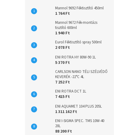
Mannol 9692 Féktisztító 450ml
1 764 Ft
Mannol 9672 Fék-montázs
tisztító 600ml
1 940 Ft
Eurol Féktisztító spray 500ml
2 078 Ft
ENI ROTRA HY 80W-90 1L
5 370 Ft
CARLSON NANO TÉLI SZÉLVÉDŐ
KEVERÉK -22°C 4L
7 252 Ft
ENI ROTRA DCT 1L
7 415 Ft
ENI AQUAMET 104 PLUS 205L
1 311 162 Ft
ENI I-SIGMA SPEC. TMS 10W-40
20L
88 200 Ft