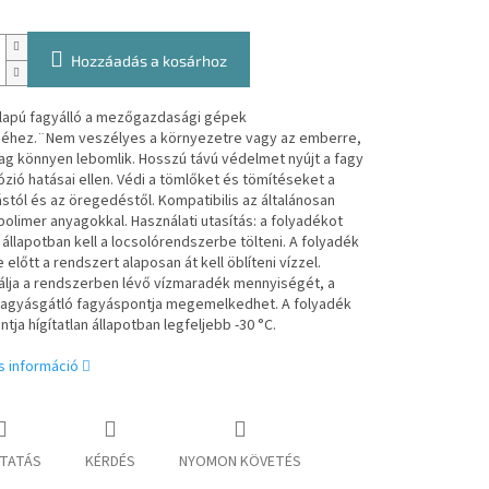
Hozzáadás a kosárhoz
alapú fagyálló a mezőgazdasági gépek
éséhez.¨Nem veszélyes a környezetre vagy az emberre,
lag könnyen lebomlik. Hosszú távú védelmet nyújt a fagy
ózió hatásai ellen. Védi a tömlőket és tömítéseket a
stól és az öregedéstől. Kompatibilis az általánosan
polimer anyagokkal. Használati utasítás: a folyadékot
n állapotban kell a locsolórendszerbe tölteni. A folyadék
 előtt a rendszert alaposan át kell öblíteni vízzel.
álja a rendszerben lévő vízmaradék mennyiségét, a
 fagyásgátló fagyáspontja megemelkedhet. A folyadék
tja hígítatlan állapotban legfeljebb -30 °C.
s információ
TATÁS
KÉRDÉS
NYOMON KÖVETÉS