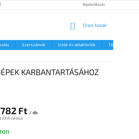
TÁJÉKOZTATÓ
Bejelentkezés
KOSÁR
Üres kosár
polás
Szerszámok
Izzók és ablaktörlők
Téli termékek
GÉPEK KARBANTARTÁSÁHOZ
 782 Ft
/ db
t ÁFA nélkül
:
ron