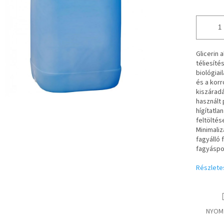
Glicerin 
téliesít
biológiai
és a korr
kiszáradá
használt 
hígítatla
feltöltése
Minimaliz
fagyálló
fagyáspon
Részlete
NYOM