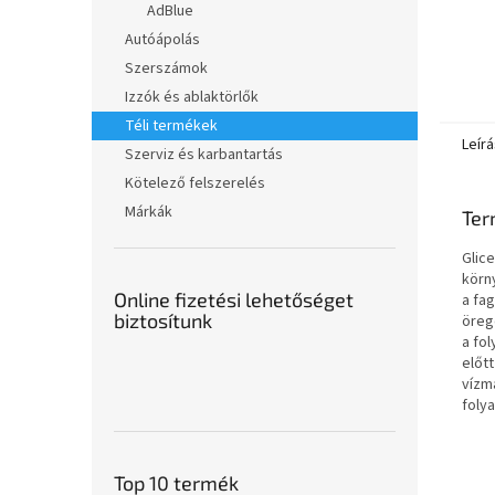
AdBlue
Autóápolás
Szerszámok
Izzók és ablaktörlők
Téli termékek
Leírá
Szerviz és karbantartás
Kötelező felszerelés
Márkák
Ter
Glic
körn
Online fizetési lehetőséget
a fag
biztosítunk
örege
a fol
előtt
vízm
folya
Top 10 termék