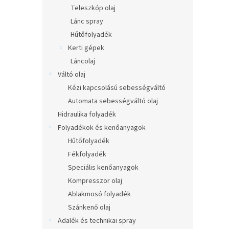
l
Teleszkóp olaj
Lánc spray
Hűtőfolyadék
Kerti gépek
Láncolaj
Váltó olaj
Kézi kapcsolású sebességváltó
Automata sebességváltó olaj
Hidraulika folyadék
Folyadékok és kenőanyagok
Hűtőfolyadék
Fékfolyadék
Speciális kenőanyagok
Kompresszor olaj
Ablakmosó folyadék
Szánkenő olaj
Adalék és technikai spray