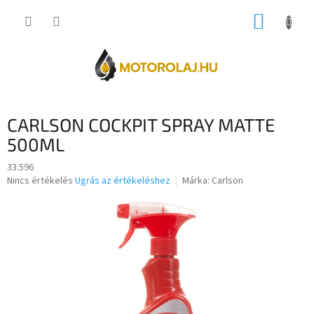
Ugrás
KOSÁR
a
fő
tartalomhoz
CARLSON COCKPIT SPRAY MATTE
500ML
33.596
A
Nincs értékelés
Ugrás az értékeléshez
Márka:
Carlson
termék
átlagos
értékelése
5-
ből
0,0
csillag.