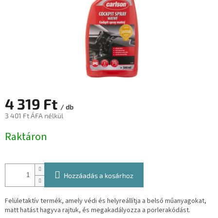
4 319 Ft
/ db
3 401 Ft ÁFA nélkül
Egységár:
Raktáron
Hozzáadás a kosárhoz
Felületaktív termék, amely védi és helyreállítja a belső műanyagokat,
matt hatást hagyva rajtuk, és megakadályozza a porlerakódást.