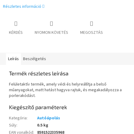
Részletes információ
KÉRDÉS
NYOMON KÖVETÉS
MEGOSZTÁS
Leírás
Beszélgetés
Termék részletes leírása
Felületaktív termék, amely védi és helyreállítja a belső
műanyagokat, matt hatást hagyva rajtuk, és megakadályozza a
porlerakódást.
Kiegészítő paraméterek
Kategória
:
Autóápolás
Súly
:
0.5 kg
EAN vonalkód
:
8591522335968