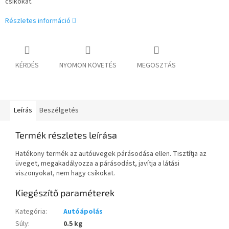
csíkokat.
Részletes információ
KÉRDÉS
NYOMON KÖVETÉS
MEGOSZTÁS
Leírás
Beszélgetés
Termék részletes leírása
Hatékony termék az autóüvegek párásodása ellen. Tisztítja az
üveget, megakadályozza a párásodást, javítja a látási
viszonyokat, nem hagy csíkokat.
Kiegészítő paraméterek
Kategória
:
Autóápolás
Súly
:
0.5 kg