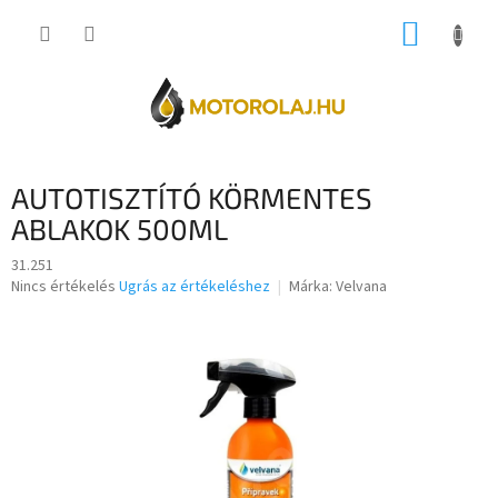
Ugrás
KOSÁR
a
fő
tartalomhoz
AUTOTISZTÍTÓ KÖRMENTES
ABLAKOK 500ML
31.251
A
Nincs értékelés
Ugrás az értékeléshez
Márka:
Velvana
termék
átlagos
értékelése
5-
ből
0,0
csillag.