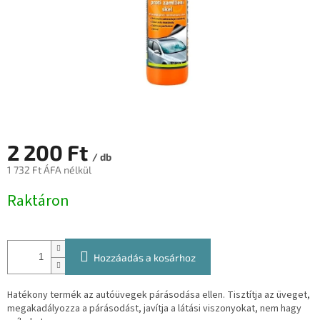
2 200 Ft
/ db
1 732 Ft ÁFA nélkül
Egységár:
Raktáron
Hozzáadás a kosárhoz
Hatékony termék az autóüvegek párásodása ellen. Tisztítja az üveget,
megakadályozza a párásodást, javítja a látási viszonyokat, nem hagy