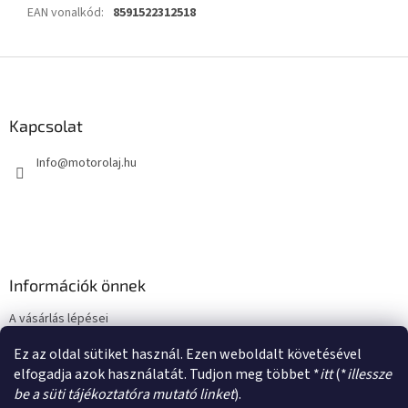
EAN vonalkód
:
8591522312518
L
á
b
l
Kapcsolat
é
Info
@
motorolaj.hu
c
Információk önnek
A vásárlás lépései
Üzleti feltételek (ÁSZF)
Ez az oldal sütiket használ. Ezen weboldalt követésével
Adatkezelési tájékoztató
elfogadja azok használatát. Tudjon meg többet *
itt
(*
illessze
be a süti tájékoztatóra mutató linket
).