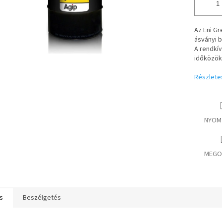
Az Eni Gr
ásványi b
A rendkív
időközöke
Részlete
NYOM
MEGO
s
Beszélgetés