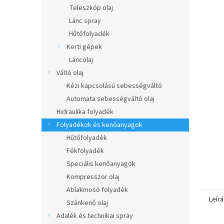
l
Teleszkóp olaj
Lánc spray
Hűtőfolyadék
Kerti gépek
Láncolaj
Váltó olaj
Kézi kapcsolású sebességváltó
Automata sebességváltó olaj
Hidraulika folyadék
Folyadékok és kenőanyagok
Hűtőfolyadék
Fékfolyadék
Speciális kenőanyagok
Kompresszor olaj
Ablakmosó folyadék
Leírá
Szánkenő olaj
Adalék és technikai spray