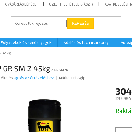
A VÁSÁRLÁS LÉPÉSEI
ÜZLETI FELTÉTELEK (ÁSZF)
ADATKEZELÉSI 
KERESÉS
Folyadékok és kenőanyagok
Adalék és technikai spray
Autóá
2 45kg
P GR SM 2 45kg
AGRSM2K
rtékelés
Ugrás az értékeléshez
Márka:
Eni-Agip
304
ése
239 984 
Egységár
Raktá