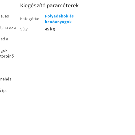
Kiegészítő paraméterek
jal és
Folyadékok és
Kategória
:
kenőanyagok
t, ha ez a
Súly
:
45 kg
pad a
ságok
 történő
n nehéz
 (pl.
z