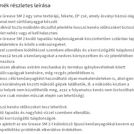
mék részletes leírása
i Grease SM 2 egy sima textúrájú, fekete, EP zsír, amely ásványi bázisú olaj
mmal mint sűrítőanyaggal készült.
dkívül tiszta molibdén-diszulfid jelenléte hosszú kenési időközöket biztosí
et nehéz vagy el kell halasztani.
ni Grease SM 2 kiváló tapadási tulajdonságainak köszönhetően szilárdan ta
lületekre és kitölti a mikroüregeket.
zzel szembeni kiöblítéssel szembeni ellenállás és a korróziógátló tulajdon
lmassá teszik a kenőanyagokat a nedves környezetben és víz jelenlétében
lmazásra.
nösen alkalmas extrém mechanikai és termikus igénybevételnek kitett
ülőcsapágyak kenésére, még rezgés jelenlétében is.
lános célú kenőanyagként használható olyan munkaterületeken is, ahol ige
i körülmények között működő gépek találhatók, ill. a működés közben a
si helyek nem közelíthetők meg, azaz a folyamatos kenés nem biztosítható
sre csak minden műszak elején van lehetőség).
sszú kenési időközöket tesz lehetővé.
áló tapadás és nagyfokú vízzel szembeni ellenállás.
áló korróziógátló tulajdonságok.
m ajánlott az eni Grease SM 2-t különböző típusú kenőanyagokkal keverni a
mpatibilitási problémák elkerülése érdekében.