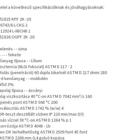
elel a következő specifikációknak és jóváhagyásoknak:
 51825 KPF 2K -20
 6743/6 L-CKG 2
O 12924 L-XBCHB 2
N 51826 OGPF 2K -20
elenés - - sima
- - - - fekete
őanyag típusa - - Lítium
isztencia (NLGI fokozat) ASTM D 217 - 2
tolás (penetráció) 60 dupla löketnél ASTM D 217 dmm 280
árd kenőanyag - - molibdén
ulfid 3%
apolaj típusa - - ásványi
olaj viszkozitása 40 °C-on ASTM D 7042 mm²/s 160
penés pont ASTM D 566 °C 200
leválasztás ASTM D 1742 % (w/w) 4
R-teszt desztillált vízben IP 220 min/max 0/0
sás vízzel 38 °C-on ASTM D 1264 % p 1
korróziója ASTM D 4048 - 1b
en OK terhelhetőség ASTM D 2509 font 45 font
 ASTM D 2266 mm 0,4 golyó kopása