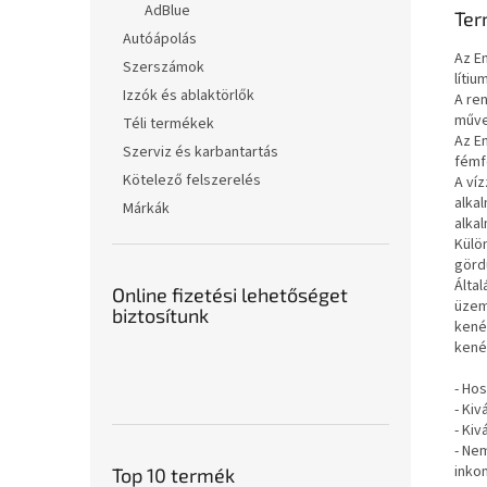
AdBlue
Ter
Autóápolás
Az En
Szerszámok
lítiu
Izzók és ablaktörlők
A ren
művel
Téli termékek
Az E
Szerviz és karbantartás
fémfe
Kötelező felszerelés
A ví
alka
Márkák
alka
Külö
görd
Álta
Online fizetési lehetőséget
üzem
biztosítunk
kené
kené
- Ho
- Kiv
- Kiv
- Ne
inko
Top 10 termék