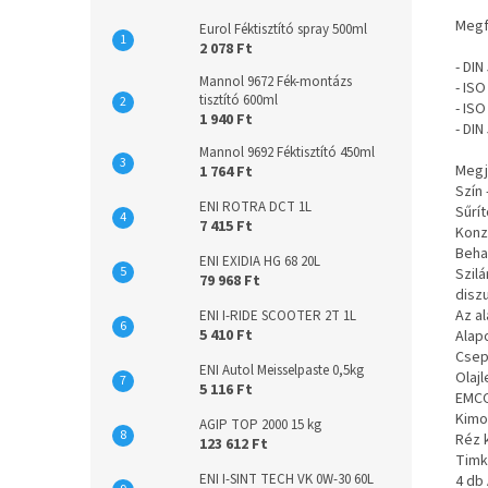
Megf
Eurol Féktisztító spray 500ml
2 078 Ft
- DIN
Mannol 9672 Fék-montázs
- ISO
tisztító 600ml
- IS
1 940 Ft
- DI
Mannol 9692 Féktisztító 450ml
Megj
1 764 Ft
Szín 
ENI ROTRA DCT 1L
Sűrít
7 415 Ft
Konz
Beha
ENI EXIDIA HG 68 20L
Szil
79 968 Ft
disz
Az al
ENI I-RIDE SCOOTER 2T 1L
5 410 Ft
Alap
Csep
ENI Autol Meisselpaste 0,5kg
Olaj
5 116 Ft
EMCO
Kimo
AGIP TOP 2000 15 kg
Réz 
123 612 Ft
Timk
ENI I-SINT TECH VK 0W-30 60L
4 db