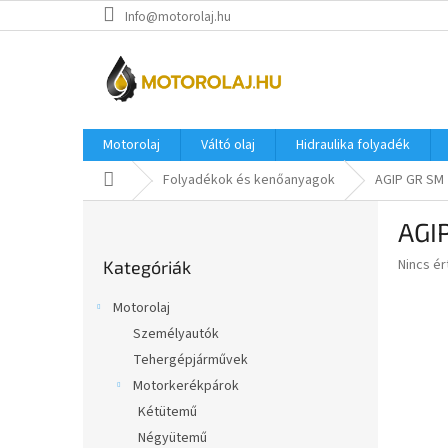
Ugrás
Info@motorolaj.hu
a
fő
tartalomhoz
Motorolaj
Váltó olaj
Hidraulika folyadék
Kezdőlap
Folyadékok és kenőanyagok
AGIP GR SM 
O
AGI
l
Kategóriák
d
A
Nincs é
Kategóriák
átugrása
a
termék
l
átlagos
Motorolaj
s
értékel
Személyautók
5-
ó
ből
Tehergépjárművek
p
0,0
a
Motorkerékpárok
csillag.
n
Kétütemű
e
Négyütemű