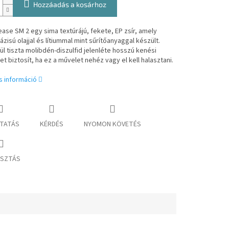
Hozzáadás a kosárhoz
ease SM 2 egy sima textúrájú, fekete, EP zsír, amely
ázisú olajjal és lítiummal mint sűrítőanyaggal készült.
ül tiszta molibdén-diszulfid jelenléte hosszú kenési
t biztosít, ha ez a művelet nehéz vagy el kell halasztani.
s információ
TATÁS
KÉRDÉS
NYOMON KÖVETÉS
SZTÁS