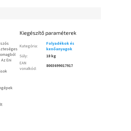
Kiegészítő paraméterek
úszós
Folyadékok és
Kategória
:
eszteséges
kenőanyagok
csomagból
Súly
:
18 kg
 Az Eni
EAN
8003699017917
vonalkód
:
ások
ámgépek
lt