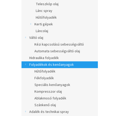
l
Teleszkóp olaj
Lánc spray
Hűtőfolyadék
Kerti gépek
Láncolaj
Váltó olaj
Kézi kapcsolású sebességváltó
Automata sebességváltó olaj
Hidraulika folyadék
Folyadékok és kenőanyagok
Hűtőfolyadék
Fékfolyadék
Speciális kenőanyagok
Kompresszor olaj
Ablakmosó folyadék
Szánkenő olaj
Adalék és technikai spray