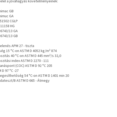
elel a jóváhagyás követelményeinek:
animac GB
animuc GA
N 51502 CGLP
O 11158 HG
O 6743/13 GA
O 6743/13 GB
elenés APM 27 - tiszta
ség 15 °C-on ASTM D 4052 kg/m³ 874
kozitás 40 °C-on ASTM D 445 mm²/s 32,0
kozitási index ASTM D 2270 - 111
anáspont (COC) ASTM D 92 °C 205
 D 97 °C -27
egesíthetőség 54 °C-on ASTM D 1401 min 20
dateszt/B ASTM D 665 - Átmegy