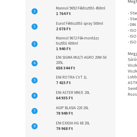
Megf
Mannol 9692 Féktisztító 450ml
- St
1 764 Ft
- St
Eurol Féktisztító spray 500ml
- DI
2 078 Ft
- IS
- IS
Mannol 9672 Fék-montázs
- IS
tisztító 600ml
1 940 Ft
Megj
ENI SIGMA MULTI AGRO 20W-50
Sűrű
205L
Visz
658 344 Ft
Visz
Lobb
ENI ROTRA CVT 1L
ASTM
7 415 Ft
Seml
ENI ASTER MM/E 20L
Rozs
64 935 Ft
AGIP BLASIA 220 20L
78 949 Ft
ENI EXIDIA HG 68 20L
79 968 Ft