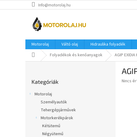
Ugrás
Info@motorolaj.hu
a
fő
tartalomhoz
Motorolaj
Váltó olaj
Hidraulika folyadék
Kezdőlap
Folyadékok és kenőanyagok
AGIP EXIDIA 
O
AGIP
l
Kategóriák
d
A
Nincs é
Kategóriák
átugrása
a
termék
l
átlagos
Motorolaj
s
értékel
Személyautók
5-
ó
ből
Tehergépjárművek
p
0,0
a
Motorkerékpárok
csillag.
n
Kétütemű
e
Négyütemű