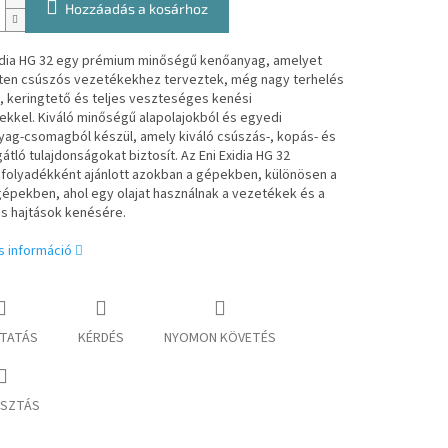
Hozzáadás a kosárhoz
xidia HG 32 egy prémium minőségű kenőanyag, amelyet
tten csúszós vezetékekhez terveztek, még nagy terhelés
s, keringtető és teljes veszteséges kenési
kkel. Kiváló minőségű alapolajokból és egyedi
yag-csomagból készül, amely kiváló csúszás-, kopás- és
átló tulajdonságokat biztosít. Az Eni Exidia HG 32
afolyadékként ajánlott azokban a gépekben, különösen a
épekben, ahol egy olajat használnak a vezetékek és a
us hajtások kenésére.
s információ
TATÁS
KÉRDÉS
NYOMON KÖVETÉS
SZTÁS