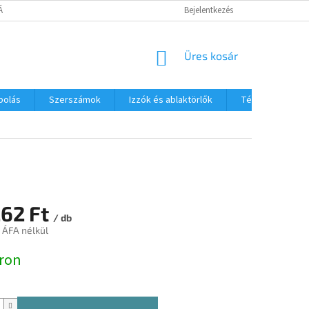
TÁJÉKOZTATÓ
Bejelentkezés
KOSÁR
Üres kosár
polás
Szerszámok
Izzók és ablaktörlők
Téli termékek
262 Ft
/ db
t ÁFA nélkül
:
ron