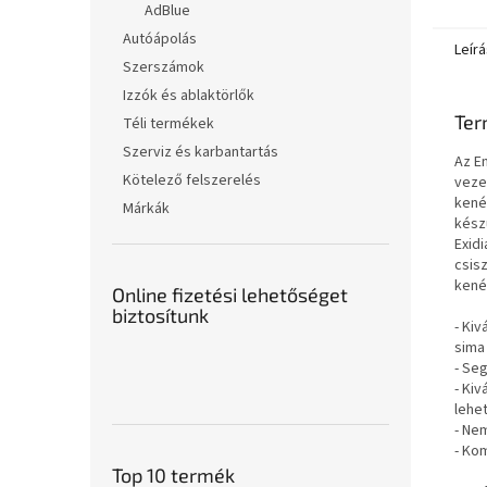
AdBlue
Autóápolás
Leírá
Szerszámok
Izzók és ablaktörlők
Ter
Téli termékek
Szerviz és karbantartás
Az E
Kötelező felszerelés
veze
kené
Márkák
készü
Exid
csis
kené
Online fizetési lehetőséget
biztosítunk
- Ki
sima
- Seg
- Kiv
lehe
- Ne
- Kom
Top 10 termék