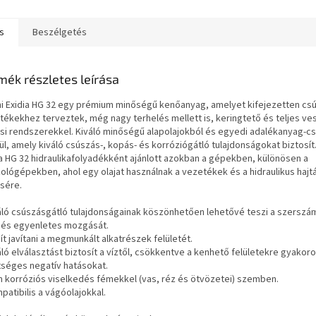
s
Beszélgetés
mék részletes leírása
ni Exidia HG 32 egy prémium minőségű kenőanyag, amelyet kifejezetten cs
tékekhez terveztek, még nagy terhelés mellett is, keringtető és teljes v
si rendszerekkel. Kiváló minőségű alapolajokból és egyedi adalékanyag-
l, amely kiváló csúszás-, kopás- és korróziógátló tulajdonságokat biztosít.
ia HG 32 hidraulikafolyadékként ajánlott azokban a gépekben, különösen a
zológépekben, ahol egy olajat használnak a vezetékek és a hidraulikus hajt
sére.
váló csúszásgátló tulajdonságainak köszönhetően lehetővé teszi a szersz
 és egyenletes mozgását.
ít javítani a megmunkált alkatrészek felületét.
áló elválasztást biztosít a víztől, csökkentve a kenhető felületekre gyakoro
tséges negatív hatásokat.
m korróziós viselkedés fémekkel (vas, réz és ötvözetei) szemben.
patibilis a vágóolajokkal.