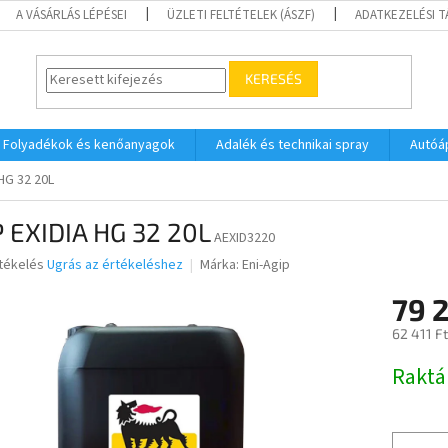
A VÁSÁRLÁS LÉPÉSEI
ÜZLETI FELTÉTELEK (ÁSZF)
ADATKEZELÉSI 
KERESÉS
Folyadékok és kenőanyagok
Adalék és technikai spray
Autóá
HG 32 20L
 EXIDIA HG 32 20L
AEXID3220
rtékelés
Ugrás az értékeléshez
Márka:
Eni-Agip
79 
ése
62 411 F
Egységár
Raktá