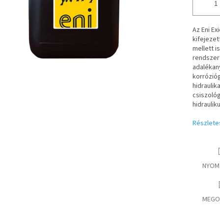
Az Eni E
kifejeze
mellett i
rendszere
adalékan
korrózióg
hidraulik
csiszológ
hidraulik
Részlete
NYOM
MEGO