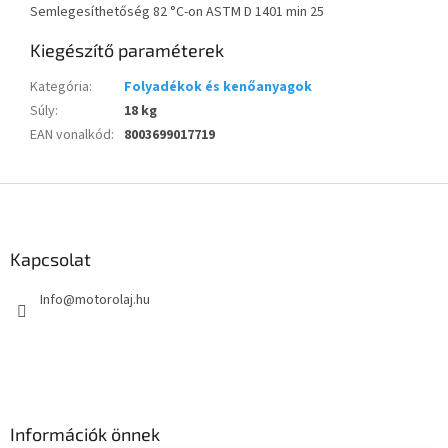
Semlegesíthetőség 82 °C-on ASTM D 1401 min 25
Kiegészítő paraméterek
Kategória
:
Folyadékok és kenőanyagok
Súly
:
18 kg
EAN vonalkód
:
8003699017719
L
á
b
l
Kapcsolat
é
Info
@
motorolaj.hu
c
Információk önnek