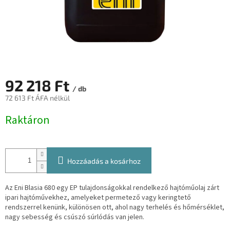
92 218 Ft
/ db
72 613 Ft ÁFA nélkül
Egységár:
Raktáron
Hozzáadás a kosárhoz
Az Eni Blasia 680 egy EP tulajdonságokkal rendelkező hajtóműolaj zárt
ipari hajtóművekhez, amelyeket permetező vagy keringtető
rendszerrel kenünk, különösen ott, ahol nagy terhelés és hőmérséklet,
nagy sebesség és csúszó súrlódás van jelen.