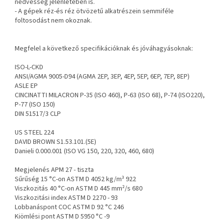
nedvesség jelenlétében is.
- A gépek réz-és réz ötvözetű alkatrészein semmiféle
foltosodást nem okoznak.
Megfelel a következő specifikációknak és jóváhagyásoknak:
ISO-L-CKD
ANSI/AGMA 9005-D94 (AGMA 2EP, 3EP, 4EP, 5EP, 6EP, 7EP, 8EP)
ASLE EP
CINCINATTI MILACRON P-35 (ISO 460), P-63 (ISO 68), P-74 (ISO220),
P-77 (ISO 150)
DIN 51517/3 CLP
US STEEL 224
DAVID BROWN S1.53.101.(5E)
Danieli 0.000.001 (ISO VG 150, 220, 320, 460, 680)
Megjelenés APM 27 - tiszta
Sűrűség 15 °C-on ASTM D 4052 kg/m³ 922
Viszkozitás 40 °C-on ASTM D 445 mm²/s 680
Viszkozitási index ASTM D 2270 - 93
Lobbanáspont COC ASTM D 92 °C 246
Kiömlési pont ASTM D 5950 °C -9