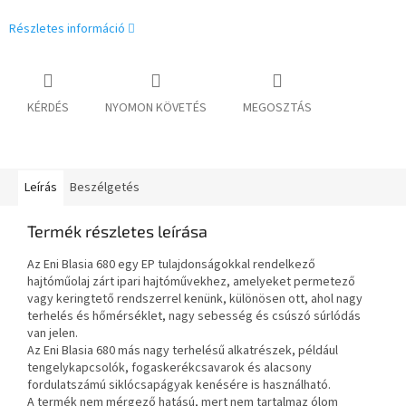
Részletes információ
KÉRDÉS
NYOMON KÖVETÉS
MEGOSZTÁS
Leírás
Beszélgetés
Termék részletes leírása
Az Eni Blasia 680 egy EP tulajdonságokkal rendelkező
hajtóműolaj zárt ipari hajtóművekhez, amelyeket permetező
vagy keringtető rendszerrel kenünk, különösen ott, ahol nagy
terhelés és hőmérséklet, nagy sebesség és csúszó súrlódás
van jelen.
Az Eni Blasia 680 más nagy terhelésű alkatrészek, például
tengelykapcsolók, fogaskerékcsavarok és alacsony
fordulatszámú siklócsapágyak kenésére is használható.
A termék nem mérgező hatású, mert nem tartalmaz ólom