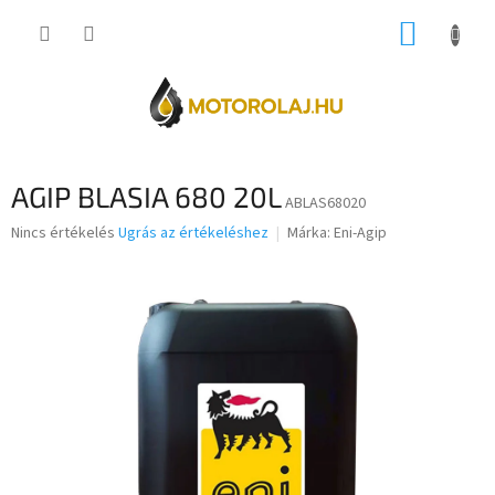
Ugrás
KOSÁR
a
fő
tartalomhoz
AGIP BLASIA 680 20L
ABLAS68020
A
Nincs értékelés
Ugrás az értékeléshez
Márka:
Eni-Agip
termék
átlagos
értékelése
5-
ből
0,0
csillag.