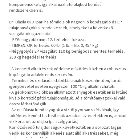
komponenseket, így alkalmazható olajköd kenésű
rendszerekben is.
Eni Blasia 680 ipari hajtóműolajok nagyon jó kopásgátló és EP
tulajdonságokkal rendelkeznek, amelyeket a következő
vizsgálatok igazolnak:
- FZG: nagyobb mint 12. terhelési fokozat
- TIMKEN: OK terhelés: 60 lb. (1 lb. = kb. 0, 454 kg)
- Négygolyós EP vizsgálat: 110 kg berágódás mentes terhelés,
280 kg hegedési terhelés
- A kenhető alkatrészek védelme működés közben a robusztus
kopásgátló adalékrendszer révén.
- Termikus és oxidációs stabilitásuknak köszönhetően, tartós
igénybevétel esetén is,egészen 100 °C-ig alkalmazhatók.
- A gépkonstrukciókban alkalmazott anyagok esetében is kitűnő
kiváló korróziógátló tulajdonságuk. Jó a tömítőanyagokkal való
összeférhetőségük.
- Az eni Blasia kenőanyagok a víztől gyorsan szétválnak, így
tökéletes kenést biztosítanak azokban az esetekben is, amikor
víz kerülhet az olajba (pl. acélgyártás).
Korrózióvédő tulajdonságuk következtében a sorozat tagjai
védik és konzerválják a kenés alatt álló alkatrészeket, még